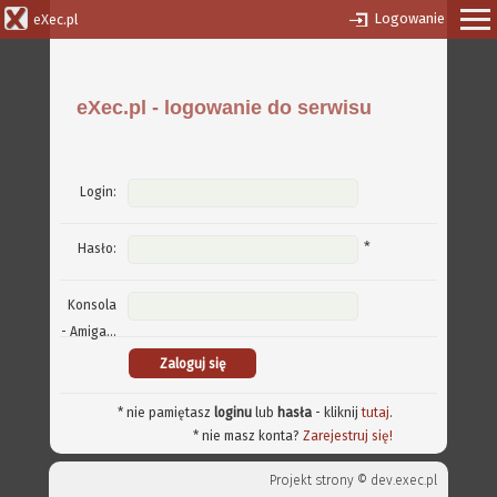
Logowanie
eXec.pl
eXec.pl - logowanie do serwisu
Login:
*
Hasło:
Konsola
- Amiga...
* nie pamiętasz
loginu
lub
hasła
- kliknij
tutaj
.
* nie masz konta?
Zarejestruj się!
Projekt strony ©
dev.exec.pl