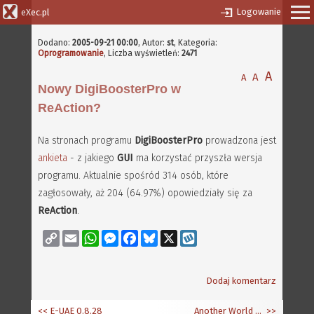
Logowanie
eXec.pl
Dodano:
2005-09-21 00:00
,
Autor:
st
, Kategoria:
Oprogramowanie
, Liczba wyświetleń:
2471
A
A
A
Nowy DigiBoosterPro w
ReAction?
Na stronach programu
DigiBoosterPro
prowadzona jest
ankieta
- z jakiego
GUI
ma korzystać przyszła wersja
programu. Aktualnie spośród 314 osób, które
zagłosowały, aż 204 (64.97%) opowiedziały się za
ReAction
.
Copy
Email
WhatsApp
Messenger
Facebook
Bluesky
X
Wykop
Link
Dodaj komentarz
<< E-UAE 0.8.28
Another World dla AmigaOS 4
>>