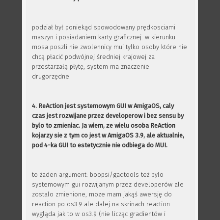
podział był poniekąd spowodowany prędkosciami
maszyn i posiadaniem karty graficznej. w kierunku
mosa poszli nie zwolennicy mui tylko osoby które nie
chcą płacić podwójnej średniej krajowej za
przestarzałą płytę, system ma znaczenie
drugorzędne
4. ReAction jest systemowym GUI w AmigaOS, caly
czas jest rozwijane przez developerow i bez sensu by
bylo to zmieniac. Ja wiem, ze wielu osoba ReAction
kojarzy sie z tym co jest w AmigaOS 3.9, ale aktualnie,
pod 4-ka GUI to estetycznie nie odbiega do MUI.
to żaden argument: boopsi/gadtools też bylo
systemowym gui rozwijanym przez developerów ale
zostalo zmienione, moze mam jakąś awersję do
reaction po os3.9 ale dalej na skrinach reaction
wygląda jak to w os3.9 (nie licząc gradientów i