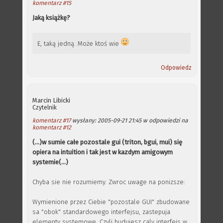
komentarz #15
Jaką książkę?
E, taką jedną. Może ktoś wie
Odpowiedz
Marcin Libicki
Czytelnik
komentarz #17
wysłany: 2005-09-21 21:45 w odpowiedzi na
komentarz #12
(...)w sumie całe pozostale gui (triton, bgui, mui) się
opiera na intuition i tak jest w kazdym amigowym
systemie(...)
Chyba sie nie rozumiemy. Zwroc uwage na ponizsze:
Wymienione przez Ciebie "pozostale GUI" zbudowane
sa "obok" standardowego interfejsu, zastepuja
elementy systemowe. Czyli budujesz caly interfejs w