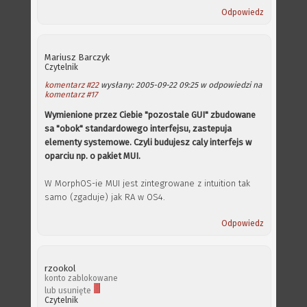
Odpowiedz
Mariusz Barczyk
Czytelnik
komentarz #22
wysłany: 2005-09-22 09:25 w odpowiedzi na
komentarz #17
Wymienione przez Ciebie "pozostale GUI" zbudowane
sa "obok" standardowego interfejsu, zastepuja
elementy systemowe. Czyli budujesz caly interfejs w
oparciu np. o pakiet MUI.
W MorphOS-ie MUI jest zintegrowane z intuition tak
samo (zgaduje) jak RA w OS4.
Odpowiedz
rzookol
konto zablokowane
lub usunięte
Czytelnik