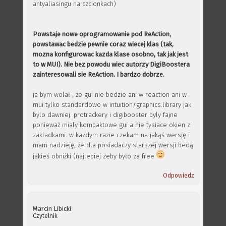
antyaliasingu na czcionkach)
Powstaje nowe oprogramowanie pod ReAction,
powstawac bedzie pewnie coraz wiecej klas (tak,
mozna konfigurowac kazda klase osobno, tak jak jest
to w MUI). Nie bez powodu wiec autorzy DigiBoostera
zainteresowali sie ReAction. I bardzo dobrze.
ja bym wolał , że gui nie bedzie ani w reaction ani w
mui tylko standardowo w intuition/graphics.library jak
bylo dawniej. protrackery i digibooster byly fajne
ponieważ mialy kompaktowe gui a nie tysiace okien z
zakladkami. w kazdym razie czekam na jakąś wersję i
mam nadzieję, że dla posiadaczy starszej wersji bedą
jakieś obniżki (najlepiej zeby było za free
Odpowiedz
Marcin Libicki
Czytelnik