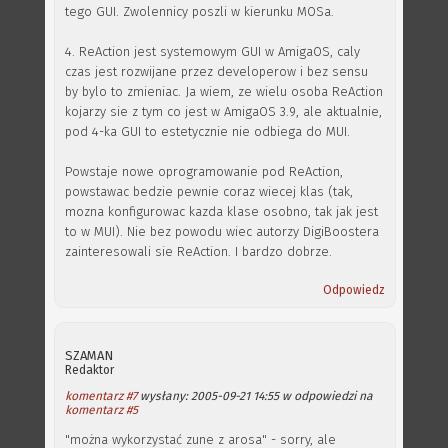
tego GUI. Zwolennicy poszli w kierunku MOSa.
4. ReAction jest systemowym GUI w AmigaOS, caly
czas jest rozwijane przez developerow i bez sensu
by bylo to zmieniac. Ja wiem, ze wielu osoba ReAction
kojarzy sie z tym co jest w AmigaOS 3.9, ale aktualnie,
pod 4-ka GUI to estetycznie nie odbiega do MUI.
Powstaje nowe oprogramowanie pod ReAction,
powstawac bedzie pewnie coraz wiecej klas (tak,
mozna konfigurowac kazda klase osobno, tak jak jest
to w MUI). Nie bez powodu wiec autorzy DigiBoostera
zainteresowali sie ReAction. I bardzo dobrze.
Odpowiedz
SZAMAN
Redaktor
komentarz #7
wysłany: 2005-09-21 14:55 w odpowiedzi na
komentarz #5
"można wykorzystać zune z arosa" - sorry, ale