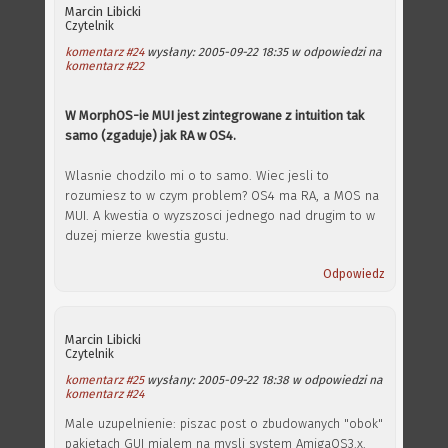
Marcin Libicki
Czytelnik
komentarz #24
wysłany: 2005-09-22 18:35 w odpowiedzi na
komentarz #22
W MorphOS-ie MUI jest zintegrowane z intuition tak
samo (zgaduje) jak RA w OS4.
Wlasnie chodzilo mi o to samo. Wiec jesli to
rozumiesz to w czym problem? OS4 ma RA, a MOS na
MUI. A kwestia o wyzszosci jednego nad drugim to w
duzej mierze kwestia gustu.
Odpowiedz
Marcin Libicki
Czytelnik
komentarz #25
wysłany: 2005-09-22 18:38 w odpowiedzi na
komentarz #24
Male uzupelnienie: piszac post o zbudowanych "obok"
pakietach GUI mialem na mysli system AmigaOS3.x.