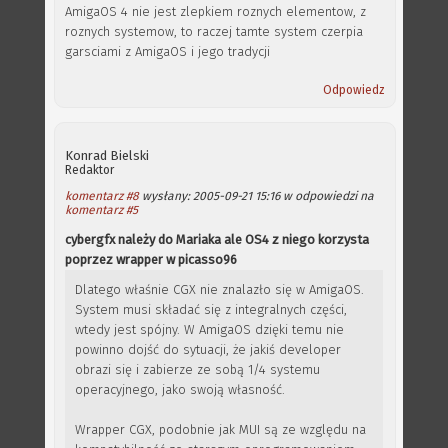
AmigaOS 4 nie jest zlepkiem roznych elementow, z
roznych systemow, to raczej tamte system czerpia
garsciami z AmigaOS i jego tradycji
Odpowiedz
Konrad Bielski
Redaktor
komentarz #8
wysłany: 2005-09-21 15:16 w odpowiedzi na
komentarz #5
cybergfx należy do Mariaka ale OS4 z niego korzysta
poprzez wrapper w picasso96
Dlatego właśnie CGX nie znalazło się w AmigaOS.
System musi składać się z integralnych części,
wtedy jest spójny. W AmigaOS dzięki temu nie
powinno dojść do sytuacji, że jakiś developer
obrazi się i zabierze ze sobą 1/4 systemu
operacyjnego, jako swoją własność.
Wrapper CGX, podobnie jak MUI są ze względu na