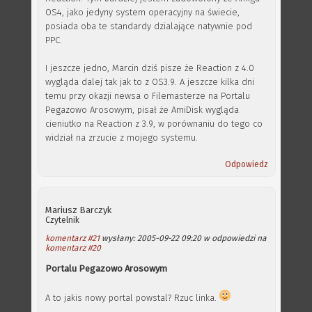
OS4, jako jedyny system operacyjny na świecie,
posiada oba te standardy dzialające natywnie pod
PPC.
I jeszcze jedno, Marcin dziś pisze że Reaction z 4.0
wygląda dalej tak jak to z OS3.9. A jeszcze kilka dni
temu przy okazji newsa o Filemasterze na Portalu
Pegazowo Arosowym, pisał że AmiDisk wygląda
cieniutko na Reaction z 3.9, w porównaniu do tego co
widział na zrzucie z mojego systemu.
Odpowiedz
Mariusz Barczyk
Czytelnik
komentarz #21
wysłany: 2005-09-22 09:20 w odpowiedzi na
komentarz #20
Portalu Pegazowo Arosowym
A to jakis nowy portal powstal? Rzuc linka.