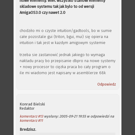
nowe elementy. Wiec wszystko stanowi elementy
skladowe systemu tak jak bylo to od wersji
AmigaOS3.0 czy nawet 2.0
chodziło mi o czyste intuition/gadtools, bo w sumie
całe pozostale gui (triton, bgui, mui) się opiera na
intuition i tak jest w kazdym amigowym systemie
trzeba sie zastanowić jednak jakiego to wymaga
nakładu pracy bo przepisanie dbpro na nowe systemy
+ nowy procesor to cięzka praca bo cały program o
ile mi wiadomo jest napisany w asemblerze 68k
Odpowiedz
Konrad Bielski
Redaktor
komentarz #13
wysłany: 2005-09-21 19:55 w odpowiedzi na
komentarz #11
Bredzisz.