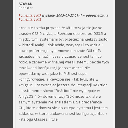
SZAMAN
Redaktor
komentarz #19
wysłany: 2005-09-22 01:41 w odpowiedzi na
komentarz #18
b>no ale trzeba przyznać że MUI rozwija się już od
czasów OS3.0 chyba, a ReAction dopiero od OS3.5 a
między tymi systemami był przecież największy zastój
w historii Amigi - dokladnie, wszyscy Ci co widzieli
nowe preferencje systemowe o nazwie GUI (a Ty
widziales nie raz) musza przyznac, ze jest tam co
robic, a zapewne w finalnej wersji sytemu bedzie tych
mozliwosci konfiguracji jeszcze wiecej. Nie
opowiadajmy wiec jakie to MUI jest super
konfigurowalne, a ReAction nie - tak bylo, ale w
AmigaOS 3.9! Wracajac jeszcze do integracji ReAction
z systemem - slowo "ReAction" nie wystepuje w
AmigaOS 4 (w dokumentacji/SDK moze tak, ale w
samym systemie nie znalazlem!). Sa predefencje
GUI, ktore odnosza sie do calego systemu i jest tam
zakladka, w ktorej ulokowana jest konfiguracja klas z
katalogu Classes. I tyle.