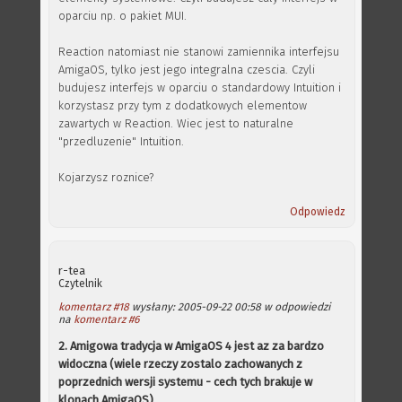
oparciu np. o pakiet MUI.
Reaction natomiast nie stanowi zamiennika interfejsu
AmigaOS, tylko jest jego integralna czescia. Czyli
budujesz interfejs w oparciu o standardowy Intuition i
korzystasz przy tym z dodatkowych elementow
zawartych w Reaction. Wiec jest to naturalne
"przedluzenie" Intuition.
Kojarzysz roznice?
Odpowiedz
r-tea
Czytelnik
komentarz #18
wysłany: 2005-09-22 00:58 w odpowiedzi
na
komentarz #6
2. Amigowa tradycja w AmigaOS 4 jest az za bardzo
widoczna (wiele rzeczy zostalo zachowanych z
poprzednich wersji systemu - cech tych brakuje w
klonach AmigaOS)