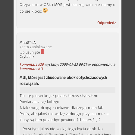
Oczywiscie w OS4 i MOS jest inaczej, wiec nie mamy o
co sie klocic
Odpowiedz
MaaG^dA
konto zablokowane
lub usunięte
Czytelnik
komentarz #26
wysłany: 2005-09-23 09:29 w odpowiedzi na
komentarz #11
MUI, które jest zbudowane obok dotychczasowych
rozwiązań.
Tia.. tę piosenkę już gdzieś kiedyś słyszałem.
Powtarzasz się kolego
A tak swoją drogą - ciekawe dlaczego mam MUI
Prefs, ale jakoś nie widzę żadnego przypisu mui: a
klasy są tam gdzie być powinne (classes/..) ?
Poza tym jakoś nie widzę tego bycia obok. No
chyba że obok Reaction / ClassAct.. ale to już inna