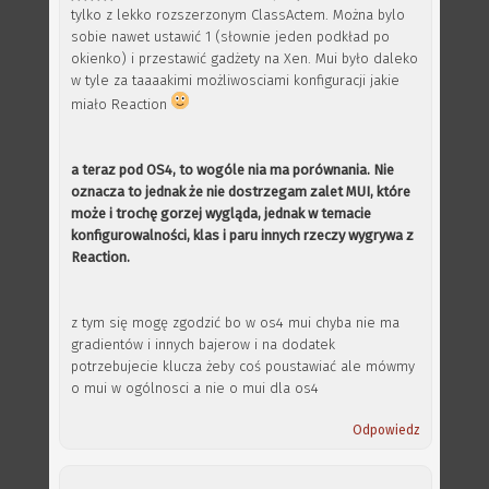
tylko z lekko rozszerzonym ClassActem. Można bylo
sobie nawet ustawić 1 (słownie jeden podkład po
okienko) i przestawić gadżety na Xen. Mui było daleko
w tyle za taaaakimi możliwosciami konfiguracji jakie
miało Reaction
a teraz pod OS4, to wogóle nia ma porównania. Nie
oznacza to jednak że nie dostrzegam zalet MUI, które
może i trochę gorzej wygląda, jednak w temacie
konfigurowalności, klas i paru innych rzeczy wygrywa z
Reaction.
z tym się mogę zgodzić bo w os4 mui chyba nie ma
gradientów i innych bajerow i na dodatek
potrzebujecie klucza żeby coś poustawiać ale mówmy
o mui w ogólnosci a nie o mui dla os4
Odpowiedz