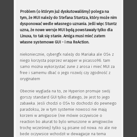
Problem (o którym już dyskutowaliśmy) polega na
tym, że MUI należy do Stefana Stuntza, który może nim
dysponować wedle własnego uznania. Jeśli więc Stuntz
uzna, że nowe wersje MUI będą powstawały tylko dla
Linuxa, to tak się stanie. Amiga musi mieć zatem
własne systemowe GUI - i ma ReAction.
niekoniecznie, cybergfx należy do Mariaka ale OS4 z
niego korzysta poprzez wrapper w picasso96. tam
samo można wykorzystać zune z arosa i mieć MUI za
free i samemu dbać o jego rozwój czy zgodność z
oryginałem
Obecnie wyglada na to, ze Hyperion promuje swój
gorszy standard GUI tylko dlatego, że jest to jego
zabawka. Jesli chodzi o OS4 to dochodzi do pewnego
paradoksu, że w tym systemie nowosci nie mają
korzeni w amigaosie (nie mówie oczywiscie o
reaction bo akurat to bylo wmuszone w amigowców
trochę wcześniej) tylko są pisane od nowa. no ale nie
bede oczywsice wchodził w dewagacje na tema