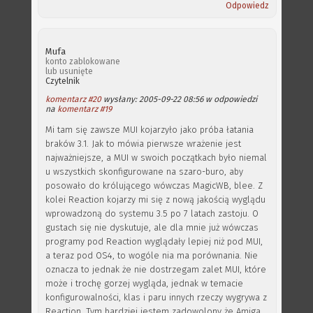
Odpowiedz
Mufa
konto zablokowane
lub usunięte
Czytelnik
komentarz #20
wysłany: 2005-09-22 08:56 w odpowiedzi
na
komentarz #19
Mi tam się zawsze MUI kojarzyło jako próba łatania
braków 3.1. Jak to mówia pierwsze wrażenie jest
najważniejsze, a MUI w swoich początkach było niemal
u wszystkich skonfigurowane na szaro-buro, aby
posowało do królującego wówczas MagicWB, blee. Z
kolei Reaction kojarzy mi się z nową jakością wyglądu
wprowadzoną do systemu 3.5 po 7 latach zastoju. O
gustach się nie dyskutuje, ale dla mnie już wówczas
programy pod Reaction wyglądały lepiej niż pod MUI,
a teraz pod OS4, to wogóle nia ma porównania. Nie
oznacza to jednak że nie dostrzegam zalet MUI, które
może i trochę gorzej wygląda, jednak w temacie
konfigurowalności, klas i paru innych rzeczy wygrywa z
Reaction. Tym bardziej jestem zadowolony że Amiga