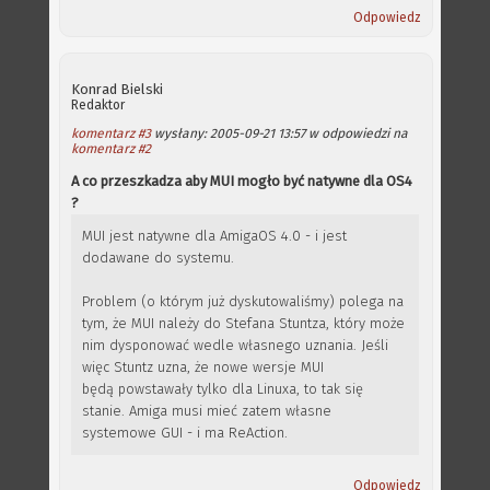
Odpowiedz
Konrad Bielski
Redaktor
komentarz #3
wysłany: 2005-09-21 13:57 w odpowiedzi na
komentarz #2
A co przeszkadza aby MUI mogło być natywne dla OS4
?
MUI jest natywne dla AmigaOS 4.0 - i jest
dodawane do systemu.
Problem (o którym już dyskutowaliśmy) polega na
tym, że MUI należy do Stefana Stuntza, który może
nim dysponować wedle własnego uznania. Jeśli
więc Stuntz uzna, że nowe wersje MUI
będą powstawały tylko dla Linuxa, to tak się
stanie. Amiga musi mieć zatem własne
systemowe GUI - i ma ReAction.
Odpowiedz