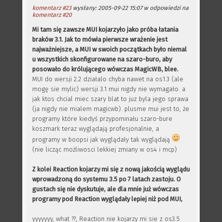
komentarz #23
wysłany: 2005-09-22 15:07 w odpowiedzi na
komentarz #20
Mi tam się zawsze MUI kojarzyło jako próba łatania
braków 3.1. Jak to mówia pierwsze wrażenie jest
najważniejsze, a MUI w swoich początkach było niemal
u wszystkich skonfigurowane na szaro-buro, aby
posowało do królującego wówczas MagicWB, blee.
MUI do wersji 2.2 działalo chyba nawet na os1.3 (ale
mogę sie mylic) wersji 3.1 mui nigdy nie wymagało. a
jak ktos chcial miec szary blat to juz byla jego sprawa
(ja nigdy nie mialem magicwb). plusme mui jest to, że
programy które kiedyś przypominału szaro-bure
koszmark teraz wyglądają profesjonalnie, a
programy w boopsi jak wyglądały tak wyglądają
(nie licząc możliwosci lekkiej zmiany w os4 i mcp)
Z kolei Reaction kojarzy mi się z nową jakością wyglądu
wprowadzoną do systemu 3.5 po 7 latach zastoju. O
gustach się nie dyskutuje, ale dla mnie już wówczas
programy pod Reaction wyglądały lepiej niż pod MUI,
yyyyyyy, what ??, Reaction nie kojarzy mi sie z os3.5