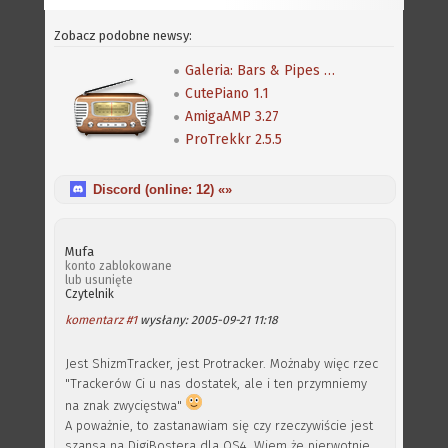
Zobacz podobne newsy:
Galeria: Bars & Pipes Professional
CutePiano 1.1
AmigaAMP 3.27
ProTrekkr 2.5.5
Discord (online:
12
) «»
Mufa
konto zablokowane
lub usunięte
Czytelnik
komentarz #1
wysłany: 2005-09-21 11:18
Jest ShizmTracker, jest Protracker. Możnaby więc rzec
"Trackerów Ci u nas dostatek, ale i ten przymniemy
na znak zwycięstwa"
A poważnie, to zastanawiam się czy rzeczywiście jest
szansa na DigiBostera dla OS4. Wiem że pierwotnie