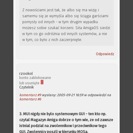
Z nowościami jest tak, że albo się ma wizję i
samemu się je wymyśla albo się ściąga garściami
pomysły od innych - w tym drugim wypadku
możesz sobie szukać korzeni. Siła AmigaOS siedzi
w tym co go odróżnia od innych systemów, a nie
w tym, co było z nich zaczerpnięte.
Odpowiedz
rzookol
konto zablokowane
lub usunięte
Czytelnik
komentarz #9
wysłany: 2005-09-21 16:59 w odpowiedzi na
komentarz #6
3. MUI nigdy nie bylo systemowym GUI - ten kto np.
czytal Magazyn Amiga dobrze o tym wie, ze od zawsze
istnial podzial na zwolennikow i przeciwnikow tego
GUI. Zwolennicy poszli w kierunku MOSa.