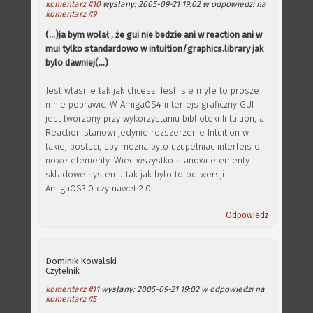
komentarz #10
wysłany: 2005-09-21 19:02 w odpowiedzi na
komentarz #9
(...)ja bym wolał , że gui nie bedzie ani w reaction ani w
mui tylko standardowo w intuition/graphics.library jak
bylo dawniej(...)
Jest wlasnie tak jak chcesz. Jesli sie myle to prosze
mnie poprawic. W AmigaOS4 interfejs graficzny GUI
jest tworzony przy wykorzystaniu biblioteki Intuition, a
Reaction stanowi jedynie rozszerzenie Intuition w
takiej postaci, aby mozna bylo uzupelniac interfejs o
nowe elementy. Wiec wszystko stanowi elementy
skladowe systemu tak jak bylo to od wersji
AmigaOS3.0 czy nawet 2.0.
Odpowiedz
Dominik Kowalski
Czytelnik
komentarz #11
wysłany: 2005-09-21 19:02 w odpowiedzi na
komentarz #5