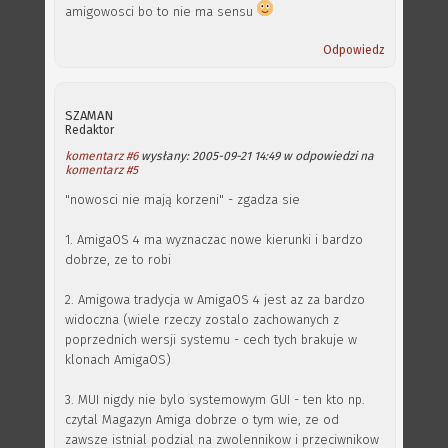
amigowosci bo to nie ma sensu
Odpowiedz
SZAMAN
Redaktor
komentarz #6
wysłany: 2005-09-21 14:49 w odpowiedzi na
komentarz #5
"nowosci nie mają korzeni" - zgadza sie
1. AmigaOS 4 ma wyznaczac nowe kierunki i bardzo
dobrze, ze to robi
2. Amigowa tradycja w AmigaOS 4 jest az za bardzo
widoczna (wiele rzeczy zostalo zachowanych z
poprzednich wersji systemu - cech tych brakuje w
klonach AmigaOS)
3. MUI nigdy nie bylo systemowym GUI - ten kto np.
czytal Magazyn Amiga dobrze o tym wie, ze od
zawsze istnial podzial na zwolennikow i przeciwnikow