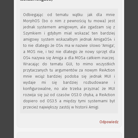
Odbiegając od tematu wątku: jak dla mnie
MorphOS (bo o nim z pewnością tu mowa) jest
jednak systemem amigowym, ale zgadzam się z
Szymkiem i gdybym miał wskazać ten bardziej
amigowy system wskazałbym jednak AmigaOS4 i
to nie dlatego że OS4 ma w nazwie słowo 'Amiga',
a MOS nie, i też nie dlatego że nowy sprzęt dla
OS4 nazywa się Amiga a dla MOSa całkiem inaczej.
Wracając do tematu GUI, to mimo wszystkich
przytaczanych tu argumentów za nowym ReAction
mnie wciąż bardziej podoba się jednak MUI i
wydaje mi się bardziej rozbudowane i
konfigurowalne, no ale trzeba przyznać że MUI
rozwija się już od czasów OS3.0 chyba, a ReAction
dopiero od OS3.5 a między tymi systemami był
przecież największy zastój w historii Amigi.
Odpowiedz