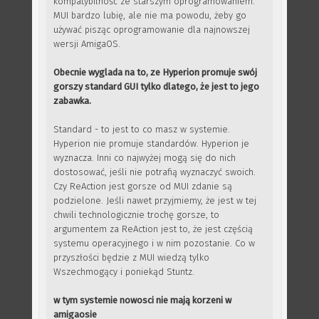
kompatybilność ze starszym oprogramowaniem.
MUI bardzo lubię, ale nie ma powodu, żeby go
używać pisząc oprogramowanie dla najnowszej
wersji AmigaOS.
Obecnie wyglada na to, ze Hyperion promuje swój
gorszy standard GUI tylko dlatego, że jest to jego
zabawka.
Standard - to jest to co masz w systemie.
Hyperion nie promuje standardów. Hyperion je
wyznacza. Inni co najwyżej mogą się do nich
dostosować, jeśli nie potrafią wyznaczyć swoich.
Czy ReAction jest gorsze od MUI zdanie są
podzielone. Jeśli nawet przyjmiemy, że jest w tej
chwili technologicznie trochę gorsze, to
argumentem za ReAction jest to, że jest częścią
systemu operacyjnego i w nim pozostanie. Co w
przyszłości będzie z MUI wiedzą tylko
Wszechmogący i poniekąd Stuntz.
w tym systemie nowosci nie mają korzeni w
amigaosie