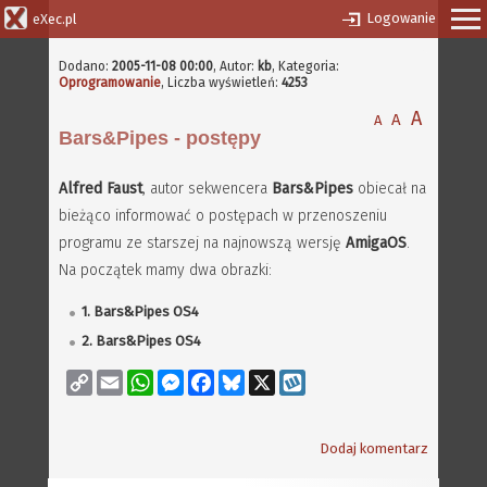
Logowanie
eXec.pl
Dodano:
2005-11-08 00:00
,
Autor:
kb
, Kategoria:
Oprogramowanie
, Liczba wyświetleń:
4253
A
A
A
Bars&Pipes - postępy
Alfred Faust
, autor sekwencera
Bars&Pipes
obiecał na
bieżąco informować o postępach w przenoszeniu
programu ze starszej na najnowszą wersję
AmigaOS
.
Na początek mamy dwa obrazki:
1. Bars&Pipes OS4
2. Bars&Pipes OS4
Copy
Email
WhatsApp
Messenger
Facebook
Bluesky
X
Wykop
Link
Dodaj komentarz