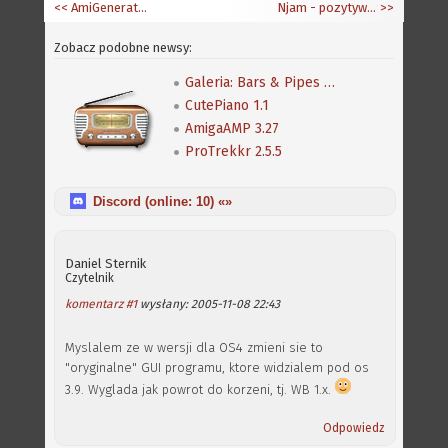
<< AmiGenerator 0.35
Njam - pozytywny SDL
>>
Zobacz podobne newsy:
Galeria: Bars & Pipes Professional
CutePiano 1.1
AmigaAMP 3.27
ProTrekkr 2.5.5
Discord (online:
10
) «»
Daniel Sternik
Czytelnik
komentarz #1
wysłany: 2005-11-08 22:43
Myslalem ze w wersji dla OS4 zmieni sie to
"oryginalne" GUI programu, ktore widzialem pod os
3.9. Wyglada jak powrot do korzeni, tj. WB 1.x.
Odpowiedz