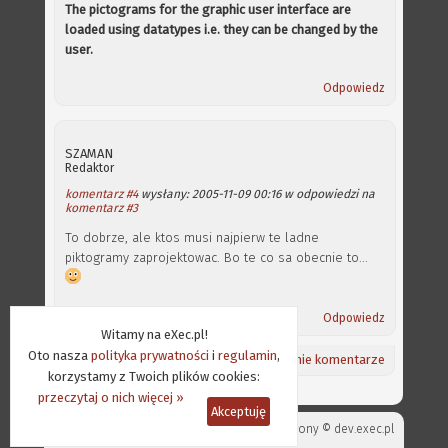
The pictograms for the graphic user interface are
loaded using datatypes i.e. they can be changed by the
user.
Odpowiedz
SZAMAN
Redaktor
komentarz #4
wysłany: 2005-11-09 00:16 w odpowiedzi na
komentarz #3
To dobrze, ale ktos musi najpierw te ladne
piktogramy zaprojektowac. Bo te co sa obecnie to...
Odpowiedz
Witamy na eXec.pl!
Oto nasza
polityka prywatności
i
regulamin
,
Powrót na górę ⇑
/
Aktualności
/
Ostatnie komentarze
korzystamy z Twoich plików cookies:
przeczytaj o nich więcej »
Akceptuję
Projekt strony ©
dev.exec.pl