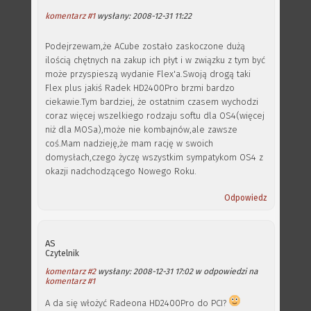
komentarz #1
wysłany: 2008-12-31 11:22
Podejrzewam,że ACube zostało zaskoczone dużą
ilością chętnych na zakup ich płyt i w związku z tym być
może przyspieszą wydanie Flex'a.Swoją drogą taki
Flex plus jakiś Radek HD2400Pro brzmi bardzo
ciekawie.Tym bardziej, że ostatnim czasem wychodzi
coraz więcej wszelkiego rodzaju softu dla OS4(więcej
niż dla MOSa),może nie kombajnów,ale zawsze
coś.Mam nadzieję,że mam rację w swoich
domysłach,czego życzę wszystkim sympatykom OS4 z
okazji nadchodzącego Nowego Roku.
Odpowiedz
AS
Czytelnik
komentarz #2
wysłany: 2008-12-31 17:02 w odpowiedzi na
komentarz #1
A da się włożyć Radeona HD2400Pro do PCI?