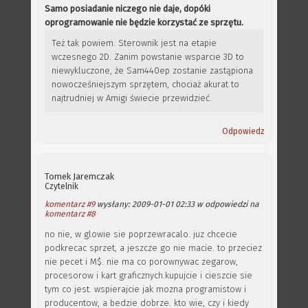
Samo posiadanie niczego nie daje, dopóki
oprogramowanie nie będzie korzystać ze sprzętu.
Też tak powiem. Sterownik jest na etapie
wczesnego 2D. Zanim powstanie wsparcie 3D to
niewykluczone, że Sam440ep zostanie zastąpiona
nowocześniejszym sprzętem, chociaż akurat to
najtrudniej w Amigi świecie przewidzieć.
Odpowiedz
Tomek Jaremczak
Czytelnik
komentarz #9
wysłany: 2009-01-01 02:33 w odpowiedzi na
komentarz #8
no nie, w glowie sie poprzewracalo. juz chcecie
podkrecac sprzet, a jeszcze go nie macie. to przeciez
nie pecet i M$. nie ma co porownywac zegarow,
procesorow i kart graficznych.kupujcie i cieszcie sie
tym co jest. wspierajcie jak mozna programistow i
producentow, a bedzie dobrze. kto wie, czy i kiedy