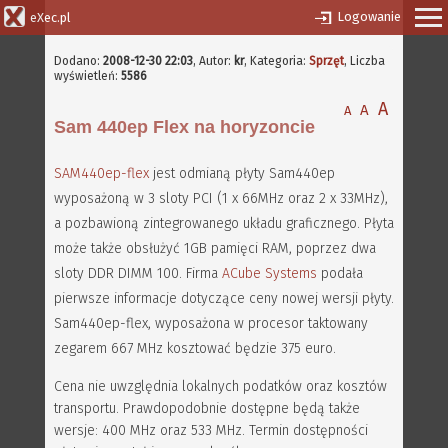
Logowanie
eXec.pl
Dodano:
2008-12-30 22:03
,
Autor:
kr
, Kategoria:
Sprzęt
, Liczba
wyświetleń:
5586
A
A
A
Sam 440ep Flex na horyzoncie
SAM440ep-flex
jest odmianą płyty Sam440ep
wyposażoną w 3 sloty PCI (1 x 66MHz oraz 2 x 33MHz),
a pozbawioną zintegrowanego układu graficznego. Płyta
może także obsłużyć 1GB pamięci RAM, poprzez dwa
sloty DDR DIMM 100. Firma
ACube Systems
podała
pierwsze informacje dotyczące ceny nowej wersji płyty.
Sam440ep-flex, wyposażona w procesor taktowany
zegarem 667 MHz kosztować będzie 375 euro.
Cena nie uwzględnia lokalnych podatków oraz kosztów
transportu. Prawdopodobnie dostępne będą także
wersje: 400 MHz oraz 533 MHz. Termin dostępności