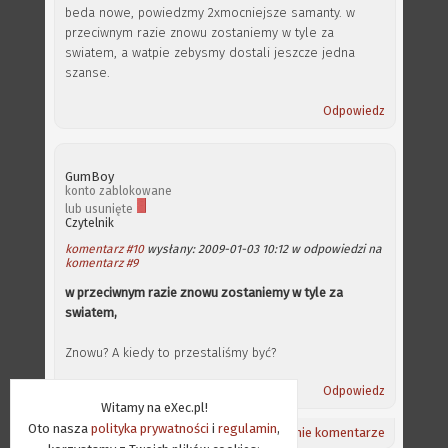
beda nowe, powiedzmy 2xmocniejsze samanty. w
przeciwnym razie znowu zostaniemy w tyle za
swiatem, a watpie zebysmy dostali jeszcze jedna
szanse.
Odpowiedz
GumBoy
konto zablokowane
lub usunięte
Czytelnik
komentarz #10
wysłany: 2009-01-03 10:12 w odpowiedzi na
komentarz #9
w przeciwnym razie znowu zostaniemy w tyle za
swiatem,
Znowu? A kiedy to przestaliśmy być?
Odpowiedz
Witamy na eXec.pl!
Oto nasza
polityka prywatności
i
regulamin
,
Powrót na górę ⇑
/
Aktualności
/
Ostatnie komentarze