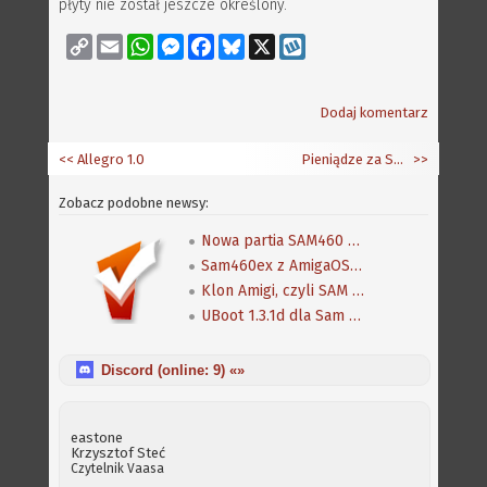
płyty nie został jeszcze określony.
Copy
Email
WhatsApp
Messenger
Facebook
Bluesky
X
Wykop
Link
Dodaj komentarz
<< Allegro 1.0
Pieniądze za Sputnika trafiły do autorów OWB i NetSurf
>>
Zobacz podobne newsy:
Nowa partia SAM460 w sierpniu
Sam460ex z AmigaOS 4.1 dostępny w eFunzine
Klon Amigi, czyli SAM 440 z systemem AmigaOS 4.1
UBoot 1.3.1d dla Sam 440ep
Discord (online:
9
) «»
eastone
Krzysztof Steć
Czytelnik
Vaasa