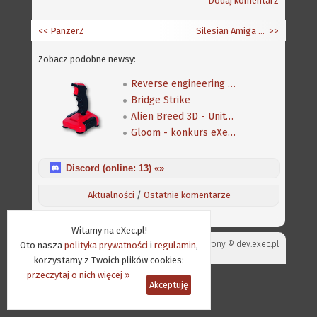
Dodaj komentarz
<< PanzerZ
Silesian Amiga Classic Party - 28 lutego 2009
>>
Zobacz podobne newsy:
Reverse engineering klasycznej gry Speedball 2
Bridge Strike
Alien Breed 3D - Unity Re-Edited
Gloom - konkurs eXeca na nową mapę
Discord (online:
13
) «»
Aktualności
/
Ostatnie komentarze
Witamy na eXec.pl!
Projekt strony ©
dev.exec.pl
Oto nasza
polityka prywatności
i
regulamin
,
korzystamy z Twoich plików cookies:
przeczytaj o nich więcej »
Akceptuję