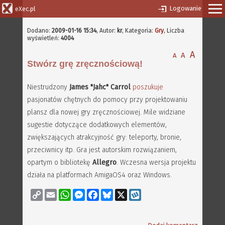
Logowanie
eXec.pl
Dodano:
2009-01-16 15:34
,
Autor:
kr
, Kategoria:
Gry
, Liczba
wyświetleń:
4004
A
A
A
Stwórz grę zręcznościową!
Niestrudzony
James "Jahc" Carrol
poszukuje
pasjonatów chętnych do pomocy przy projektowaniu
plansz dla nowej gry zręcznościowej. Mile widziane
sugestie dotyczące dodatkowych elementów,
zwiększających atrakcyjność gry: teleporty, bronie,
przeciwnicy itp. Gra jest autorskim rozwiązaniem,
opartym o bibliotekę
Allegro
. Wczesna wersja projektu
działa na platformach AmigaOS4 oraz Windows.
Copy
Email
WhatsApp
Messenger
Facebook
Bluesky
X
Wykop
Link