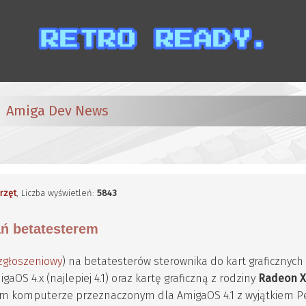
Amiga Dev News
rzęt
, Liczba wyświetleń:
5843
ń betatesterem
zgłoszeniowy
) na betatesterów sterownika do kart graficznyc
OS 4.x (najlepiej 4.1) oraz kartę graficzną z rodziny
Radeon X
nym komputerze przeznaczonym dla AmigaOS 4.1 z wyjątkiem 