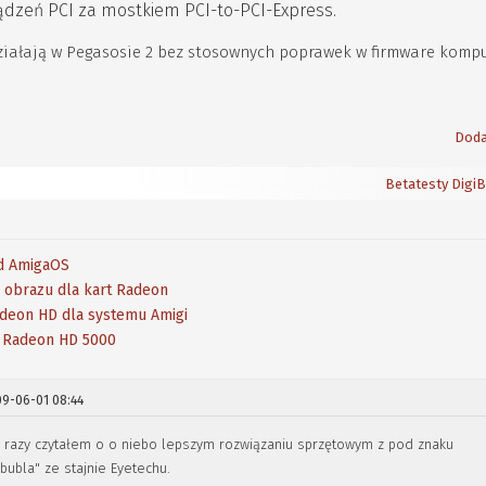
rządzeń PCI za mostkiem PCI-to-PCI-Express.
ałają w Pegasosie 2 bez stosownych poprawek w firmware kompu
Doda
Betatesty Digi
d AmigaOS
 obrazu dla kart Radeon
eon HD dla systemu Amigi
h Radeon HD 5000
9-06-01 08:44
uż razy czytałem o o niebo lepszym rozwiązaniu sprzętowym z pod znaku
bubla" ze stajnie Eyetechu.