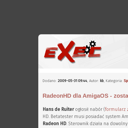
Dodano:
2009-05-31 09:44
,
Autor:
kb
, Kategoria:
Sp
RadeonHD dla AmigaOS - zosta
Hans de Ruiter
ogłosił nabór (
formularz 
HD. Betatester musi posiadać system Amiga
Radeon HD
. Sterownik działa na dowol