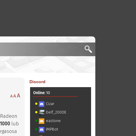
Discord
Online:
10
A
A
A
Cizar
Delf_2000E
h Radeon
eastone
1000
lub
IMPBot
Pegasosa