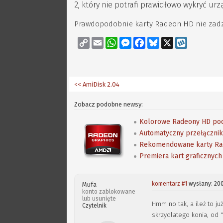
2, który nie potrafi prawidłowo wykryć u
Prawdopodobnie karty Radeon HD nie zadzi
Copy
Email
WhatsApp
Messenger
Facebook
Bluesky
X
Wykop
Link
<< AmiDisk 2.04
Zobacz podobne newsy:
Kolorowe Radeony HD po
Automatyczny przełącznik
Rekomendowane karty Rad
Premiera kart graficznyc
komentarz #1
wysłany: 200
Mufa
konto zablokowane
lub usunięte
Hmm no tak, a ileż to j
Czytelnik
skrzydlatego konia, od "