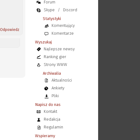
Forum
Skype
/
Discord
Statystyki
Komentujący
Odpowiedz
Komentarze
Wyszukaj
Najlepsze newsy
Ranking gier
Strony WWW
Archiwalia
Aktualności
Ankiety
Pliki
Napisz do nas
Kontakt
Redakcja
Regulamin
Wspieramy