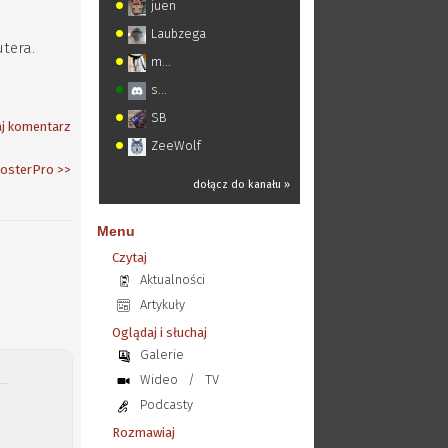
juen
Laubzega
tera.
m...
s...
SB
j komentarz
ZeeWolf
BosterPro
>>
dołącz do kanału »
Menu
Czytaj
Aktualności
Artykuły
Oglądaj i słuchaj
Galerie
Wideo
/
TV
Podcasty
Rozmawiaj