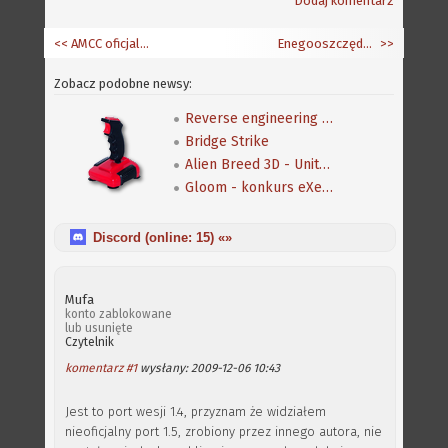
Dodaj komentarz
<< AMCC oficjalnie zmienia nazwę
Enegooszczędne wersje procesorów PPC400
>>
Zobacz podobne newsy:
Reverse engineering klasycznej gry Speedball 2
Bridge Strike
Alien Breed 3D - Unity Re-Edited
Gloom - konkurs eXeca na nową mapę
Discord (online:
15
) «»
Mufa
konto zablokowane
lub usunięte
Czytelnik
komentarz #1
wysłany: 2009-12-06 10:43
Jest to port wesji 1.4, przyznam że widziałem
nieoficjalny port 1.5, zrobiony przez innego autora, nie