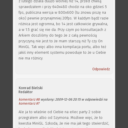
z lutego działa duużo wolniej niż 1.4, przed chwilą
sprawdzałem i przy 640x480 chodzi na oko gdzieś 5
fps, publiczna wersja w 800x600 (tu znowu piszę na
oko) pewnie przynajmniej 20fps. W każdym bądź razie
różnica jest ogromna, bo 1.4 jest całkowicie grywalna,
a w 1.5 grać się nie da. Przy czym po konsultacjach z
Arkiem doszliśmy do tego że z całą pewnością
przyczyną nie jest to że mam starszą niż Ty czy On
MiniGL. Tak więc albo inna kompilacja portu, albo też
jakiś inny element systemu powoduje to że u Ciebie
nie ma różnicy.
Odpowiedz
Konrad Bielski
Redaktor
komentarz #8
wysłany: 2009-12-06 20:15 w odpowiedzi na
komentarz #7
Ale ja to właśnie od Ciebie na eXec party 2 sobie
przegrałem albo od Szymona. Możliwe więc, że to
kwestia MiniGL. Szkoda, że nie ma jak tego stwierdzić,