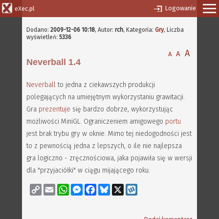
Logowanie
eXec.pl
Dodano:
2009-12-06 10:18
,
Autor:
rch
, Kategoria:
Gry
, Liczba
wyświetleń:
5336
A
A
A
Neverball 1.4
Neverball
to jedna z ciekawszych produkcji
polegających na umiejętnym wykorzystaniu grawitacji.
Gra
prezentuje
się bardzo dobrze, wykorzystując
możliwości MiniGL. Ograniczeniem amigowego
portu
jest brak trybu gry w oknie. Mimo tej niedogodności jest
to z pewnością jedna z lepszych, o ile nie najlepsza
gra logiczno - zręcznościowa, jaka pojawiła się w wersji
dla "przyjaciółki" w ciągu mijającego roku.
Copy
Email
WhatsApp
Messenger
Facebook
Bluesky
X
Wykop
Link