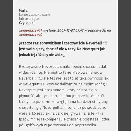
Mufa
konto zablokowane
lub usunięte
Czytelnik
komentarz #11
wysłany: 2009-12-07 09:43 w odpowiedzi na
komentarz #10
Jeszcze raz sprawdziłem i rzeczywiście Neverball 1.5
jest wolniejszy, chociaż nie 4 razy. Na Neverputt już
jednak tej różnicy nie widzę,
Rzeczywiście Neverputt działa lepiej, chociaż nadal
widać róznicę. Nie jest to takie klatkowanie jak w
Neverball 1.5, ale też nie jest to aż taka płynność jak
w Neverputt 1.4. Powiedziałbym że na moim konfigu
Neverputt jest programem, który ociera się o
płynność, ale tych paru fps mu jeszcze brakuje. W
każdym bądź razie ze względu na bardziej statyczny
charakter gry Neverputt'a, można już powiedzieć że
wersja 1.5 jest jak najbardziej grywalna, a te kilka
fpsów mniej rekompensuje znacznie bogatsza liczba
pól golfowych w porównaniu do poprzednika.