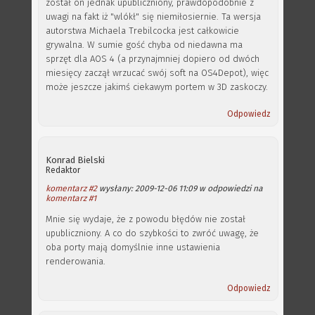
został on jednak upubliczniony, prawdopodobnie z
uwagi na fakt iż "wlókł" się niemiłosiernie. Ta wersja
autorstwa Michaela Trebilcocka jest całkowicie
grywalna. W sumie gość chyba od niedawna ma
sprzęt dla AOS 4 (a przynajmniej dopiero od dwóch
miesięcy zaczął wrzucać swój soft na OS4Depot), więc
może jeszcze jakimś ciekawym portem w 3D zaskoczy.
Odpowiedz
Konrad Bielski
Redaktor
komentarz #2
wysłany: 2009-12-06 11:09 w odpowiedzi na
komentarz #1
Mnie się wydaje, że z powodu błędów nie został
upubliczniony. A co do szybkości to zwróć uwagę, że
oba porty mają domyślnie inne ustawienia
renderowania.
Odpowiedz