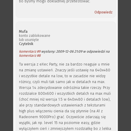
bo byśmy mogli dokładniej przetestować.
Odpowiedz
Mufa
konto zablokowane
lub usunięte
Czytelnik
komentarz #9
wysłany: 2009-12-06 21:09 w odpowiedzi na
komentarz #8
Ta wersja z eXec Party, nie za bardzo reaguje u mnie
na zmianę ustawień. Znaczy jeśli ustawię na 640x480
i wszystkie detale na low, to w zasadzie nie widzę
różnicy, czyli muli tak samo jak w detalach na max.
Wersja 1.4 zdecydowanie odrózżnia takie rzeczy. Przy
rozdziałce 800x600 i wszystkich detalch na max muli
(choć mniej niż wersja 1.5 w 640x480 i detalach low),
ale przy standardowych ustawieniach z teksturami
high plus włączeniu cienia da się płynnie (na A1 z
Radeonem 9000Pro) grać. Oczywiście zdarzają się
wyjątki, jak np. level 15 na poziomie easy, gdzie
wyłączyłem cień i zmniejszyłem rozdziałkę bo z lekka