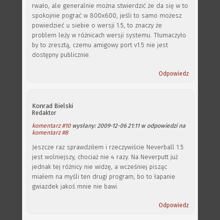
rwało, ale generalnie można stwierdzić że da się w to
spokojnie pograć w 800x600, jeśli to samo możesz
powiedzieć u siebie o wersji 1.5, to znaczy że
problem leży w różnicach wersji systemu. Tłumaczyło
by to zresztą, czemu amigowy port v1.5 nie jest
dostępny publicznie.
Odpowiedz
Konrad Bielski
Redaktor
komentarz #10
wysłany: 2009-12-06 21:11 w odpowiedzi na
komentarz #8
Jeszcze raz sprawdziłem i rzeczywiście Neverball 1.5
jest wolniejszy, chociaż nie 4 razy. Na Neverputt już
jednak tej różnicy nie widzę, a wcześniej pisząc
miałem na myśli ten drugi program, bo to łapanie
gwiazdek jakoś mnie nie bawi.
Odpowiedz