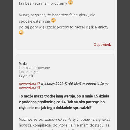
Ja i bez kaca mam problemy
Muszę przyznać, że baaardzo fajne gierki, nie
spodziewałem się
Do tej pory większość portów to raczej ciężkie gnioty
Odpowiedz
Mufa
konto zablokowane
lub usunięte
Czytelnik
komentarz #7
wysłany: 2009-12-06 18:43 w odpowiedzi na
komentarz #5
To może masz trochę inną wersję, bo u mnie 1.5 działa
z podobną prędkością co 1.4. Tak na oko patrząc, bo
chyba nie ma jak tego dokładnie sprawdzić?
Możliwe że od czasów eXec Party 2, pojawiła się jakaś
nowsza kompilacja, do której ja nie mam dostępu. Ta