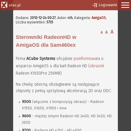
Logowanie
eXec.pl
Dodano:
2010-12-24 00:27
,
Autor:
rch
, Kategoria:
AmigaOS
,
Liczba wyświetleń:
5735
A
A
A
Sterowniki RadeonHD w
AmigaOS dla Sam460ex
Firma
ACube Systems
oficjalnie
poinformowała
o
wsparciu AmigaOS 4 dla kart Radeon HD (
obrazek
Radeon X1650Pro 256MB).
Na chwilę obecną obsługiwane są następujące
chipsety z pełną sprzętową akceleracją 2D oraz DDC:
R500
(włącznie z kompozycją obrazu) - Radeon
X1550, X1650, X1950 i inne
R600
- między innymi Radeon HD 2400, HD 3450, HD
3650
R700
- Radeon HD 4350 - HD 4650