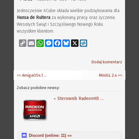
Jednocześnie ACube składa wielkie podziękowania dla
Hansa de Ruitera
za wykonaną pracę oraz życzenia
Wesołych Świąt i Szczęśliwego Nowego Roku
wszystkim klientom.
Copy
Email
WhatsApp
Messenger
Facebook
Bluesky
X
Wykop
Link
Dodaj komentarz
<< AmigaOS4.1 Classic - zobacz wideo
MiniGL 2.4
>>
Zobacz podobne newsy:
Sterownik RadeonHD 0.27
Discord (online:
11
) «»