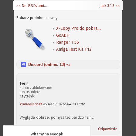
<< NetBSD/amiga - wsparcie dla portu zegara
Jack 3.1.3
>>
Zobacz podobne newsy:
X-Copy Pro do pobrania także z Amiga Future
GoADF!
Ranger 1.56
Amiga Test Kit 1.12
Discord (online:
13
) «»
Ferin
konto zablokowane
lub usunięte
Czytelnik
komentarz #1
wysłany: 2012-04-23 17:02
Wygląda dobrze, pomysł też bardzo fajny.
Odpowiedz
Witamy na eXec.pl!