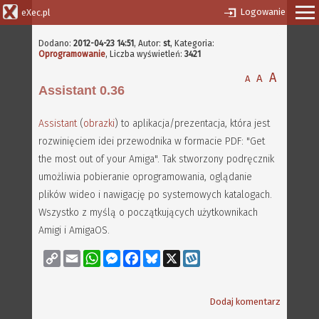
Logowanie
eXec.pl
Dodano:
2012-04-23 14:51
,
Autor:
st
, Kategoria:
Oprogramowanie
, Liczba wyświetleń:
3421
A
A
A
Assistant 0.36
Assistant
(
obrazki
) to aplikacja/prezentacja, która jest
rozwinięciem idei przewodnika w formacie PDF: "Get
the most out of your Amiga". Tak stworzony podręcznik
umożliwia pobieranie oprogramowania, oglądanie
plików wideo i nawigację po systemowych katalogach.
Wszystko z myślą o początkujących użytkownikach
Amigi i AmigaOS.
Copy
Email
WhatsApp
Messenger
Facebook
Bluesky
X
Wykop
Link
Dodaj komentarz