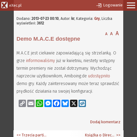
Logowanie
eXec.pl
Dodano:
2013-07-23 00:10
,
Autor:
kr
, Kategoria:
Gry
, Liczba
wyświetleń:
3612
A
A
A
Demo M.A.C.E dostępne
M.A.C.E jest ciekawie zapowiadającą się strzelanką. O
grze
informowaliśmy
już w kwietniu, niestety wstępny
termin premiery nie został dotrzymany. Wychodząc
naprzeciw użytkownikom, Amiboing.de
udostępniło
demo gry. Każdy zainteresowany może teraz sprawdzić
prędkość działania na swojej konfiguracji.
Copy
Email
WhatsApp
Messenger
Facebook
Bluesky
X
Wykop
Link
Dodaj komentarz
<< Trzecia partia produkcyjna Amigi One X1000
Książka o Directory Opus 5 - okładka oraz spis treści
>>