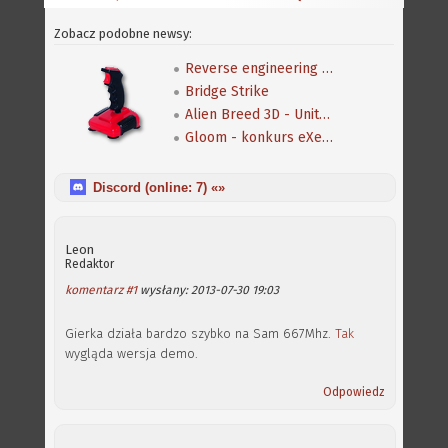
Zobacz podobne newsy:
Reverse engineering klasycznej gry Speedball 2
Bridge Strike
Alien Breed 3D - Unity Re-Edited
Gloom - konkurs eXeca na nową mapę
Discord (online:
7
) «»
Leon
Redaktor
komentarz #1
wysłany: 2013-07-30 19:03
Gierka działa bardzo szybko na Sam 667Mhz.
Tak
wygląda wersja demo.
Odpowiedz