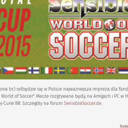
rpnia br.) odbędzie się w Polsce najważniejsza impreza dla f
le World of Soccer". Mecze rozgrywane będą na Amigach i PC w 
ej-Curie 88. Szczegóły na forum
SensibleSoccer.de
.
Doda