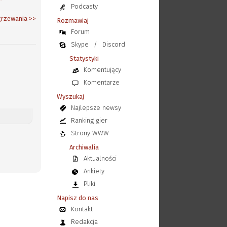
Podcasty
grzewania
>>
Rozmawiaj
Forum
Skype
/
Discord
Statystyki
Komentujący
Komentarze
Wyszukaj
Najlepsze newsy
Ranking gier
Strony WWW
Archiwalia
Aktualności
Ankiety
Pliki
Napisz do nas
Kontakt
Redakcja