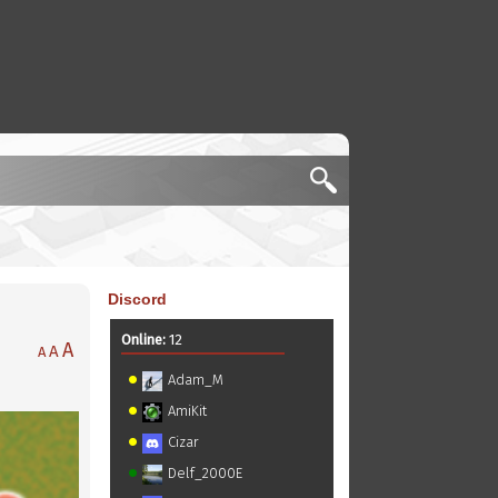
Discord
Online:
12
A
A
A
Adam_M
AmiKit
Cizar
Delf_2000E