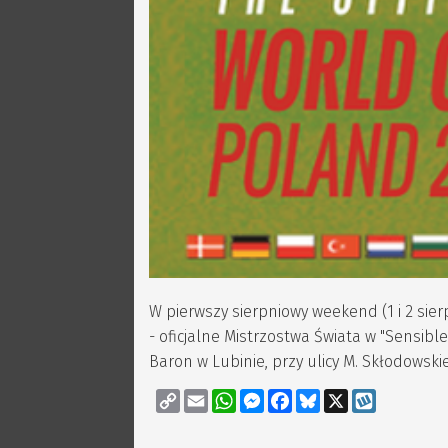
W pierwszy sierpniowy weekend (1 i 2 sie
- oficjalne Mistrzostwa Świata w "Sensib
Baron w Lubinie, przy ulicy M. Skłodowski
Copy
Email
WhatsApp
Messenger
Facebook
Bluesky
X
Wykop
Link