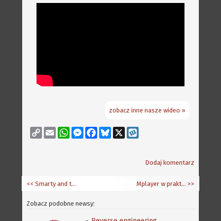
zobacz inne nasze wideo »
Copy
Email
WhatsApp
Messenger
Facebook
Bluesky
X
Wykop
Link
Dodaj komentarz
<< Smarty and the nasty Gluttons
Mplayer w praktyce
>>
Zobacz podobne newsy:
Reverse engineering klasycznej gry Speedball 2