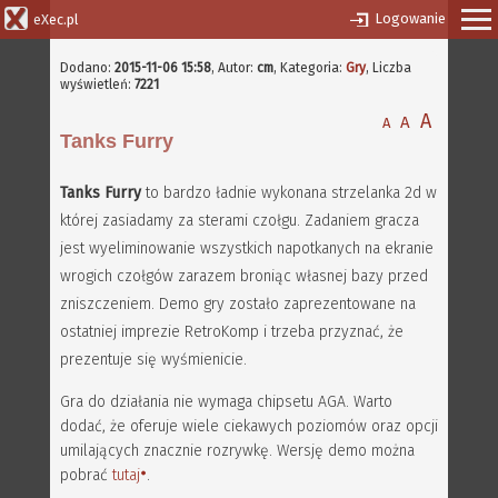
Logowanie
eXec.pl
Dodano:
2015-11-06 15:58
,
Autor:
cm
, Kategoria:
Gry
, Liczba
wyświetleń:
7221
A
A
A
Tanks Furry
Tanks Furry
to bardzo ładnie wykonana strzelanka 2d w
której zasiadamy za sterami czołgu. Zadaniem gracza
jest wyeliminowanie wszystkich napotkanych na ekranie
wrogich czołgów zarazem broniąc własnej bazy przed
zniszczeniem. Demo gry zostało zaprezentowane na
ostatniej imprezie RetroKomp i trzeba przyznać, że
prezentuje się wyśmienicie.
Gra do działania nie wymaga chipsetu AGA. Warto
dodać, że oferuje wiele ciekawych poziomów oraz opcji
umilających znacznie rozrywkę. Wersję demo można
pobrać
tutaj
.