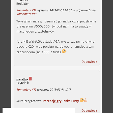
SZAMAN
Redaktor
komentarz #11
wysłany: 2015-12-05 20:05 w odpowiedzi na
komentarz #10
Wykrzyknik należy rozumieć jak najbardziej pozytywnie
dla userów A500/600. Zwrócił nam na to uwagę w
mailu jeden z czytelników:
"gra NIE WYMAGA ukladu AGA, wystarczy jej na chwile
obecna 020, wiec pojdzie na dowolnej amidze z tym
procesorem (np a600 z furia)
"
Odpowiedz
parallax
Czytelnik
komentarz #12
wysłany: 2016-03-14 17:17
Mufa przygotował
recenzję gry Tanks Furry
Odpowiedz