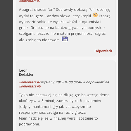
komentarz #1
A zagrał chociaż Pan? Doprawdy ciekawą Pan recenzję
wydał tej grze - aż dwa słowa i trzy kropki.
Proszę
wyobrazić sobie ile wysiłku włożył programista i
grafik. Gra bazuje na bardzo grywalnym pomyśle z
czołgami. Jeszcze nie miałem przyjemności zagrać
ale zrobię to niebawem.
Odpowiedz
Leon
Redaktor
komentarz #7
wysłany: 2015-11-08 09:46 w odpowiedzi na
komentarz #6
Tylko nie nastawiaj się na długą grę bo wersję demo
ukończysz w 5 minut, zawiera tylko 8 poziomów.
Jedyny mankament gry jaki zauważyłem to
responsywność czołgu na ruchy gracza.
Mam nadzieję, że w finalnej wersji zostanie to
poprawione.