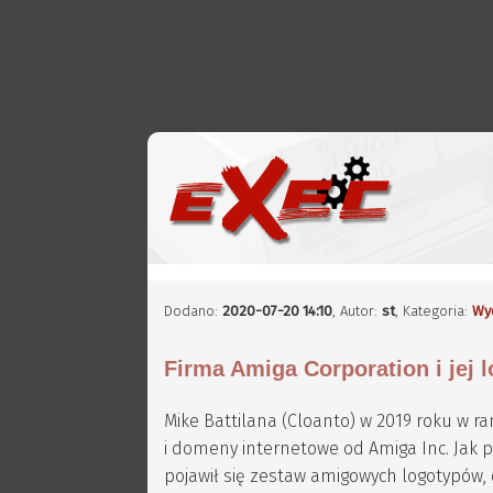
Dodano:
2020-07-20 14:10
,
Autor:
st
, Kategoria:
Wy
Firma Amiga Corporation i jej
Mike Battilana (Cloanto) w 2019 roku w ra
i domeny internetowe od Amiga Inc. Jak 
pojawił się zestaw amigowych logotypów