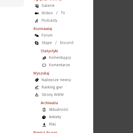
Galerie
Wideo
/
TV
Podcasty
Rozmawiaj
Forum
Skype
/
Discord
Statystyki
Komentujący
Komentarze
Wyszukaj
Najlepsze newsy
Ranking gier
Strony WWW
Archiwalia
Aktualności
Ankiety
Pliki
Napisz do nas