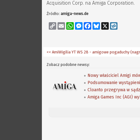
Acquisition Corp. na Amiga Corporation.
Źródło:
amiga-news.de
Copy
Email
WhatsApp
Messenger
Facebook
Bluesky
X
Wykop
Link
<< AmiWigilia YT WS 28 - amigowe pogaduchy (nagr
Zobacz podobne newsy:
Nowy właściciel Amigi mów
Podsumowanie wystąpienia
Cloanto przegrywa w sądz
Amiga Games Inc (AGI) wy