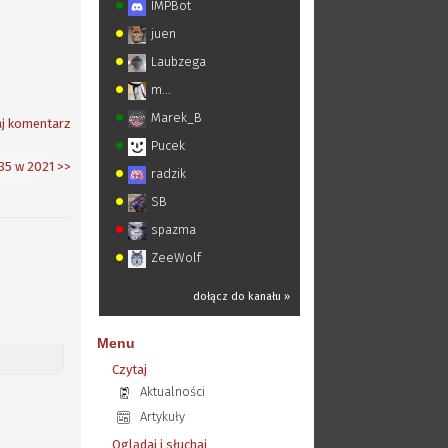
IMPBot
juen
Laubzega
m...
Marek_B
j komentarz
Pucek
35 w 2021
>>
radzik
SB
spazma
ZeeWolf
dołącz do kanału »
Menu
Czytaj
Aktualności
Artykuły
Oglądaj i słuchaj