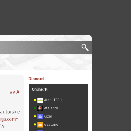
Discord
Online:
14
A
A
A
Archi-TECH
Atalante
 autorskie
Cizar
iga.com
eastone
CA