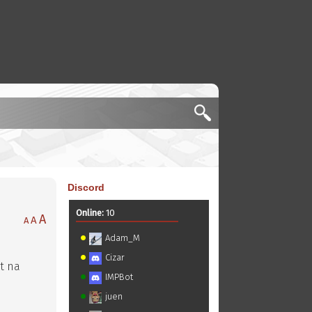
Discord
Online:
10
A
A
A
Adam_M
Cizar
st na
IMPBot
juen