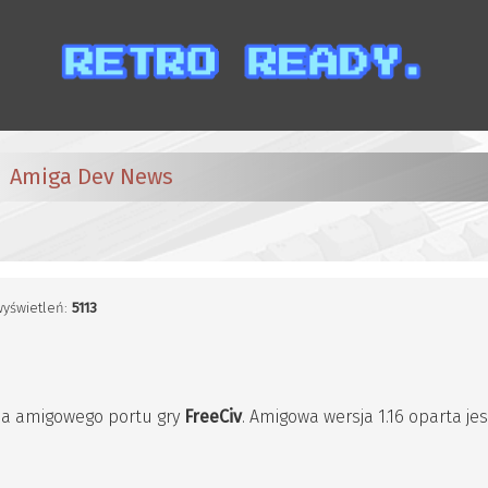
Amiga Dev News
 wyświetleń:
5113
sja amigowego portu gry
FreeCiv
. Amigowa wersja 1.16 oparta je