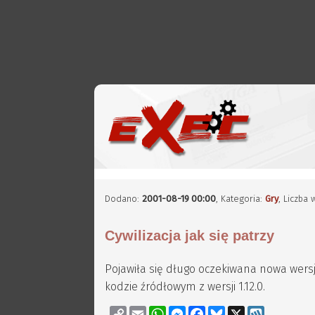
Dodano:
2001-08-19 00:00
, Kategoria:
Gry
, Liczba
Cywilizacja jak się patrzy
Pojawiła się długo oczekiwana nowa wer
kodzie źródłowym z wersji 1.12.0.
Copy
Email
WhatsApp
Messenger
Facebook
Bluesky
X
Wykop