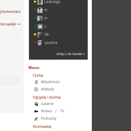
Laubzega
m...
j komentarz
m...
terowniki
>>
s...
SB
spazma
dołącz do kanału »
Menu
Czytaj
Aktualności
Artykuły
Oglądaj i słuchaj
Galerie
Wideo
/
TV
Podcasty
Rozmawiaj