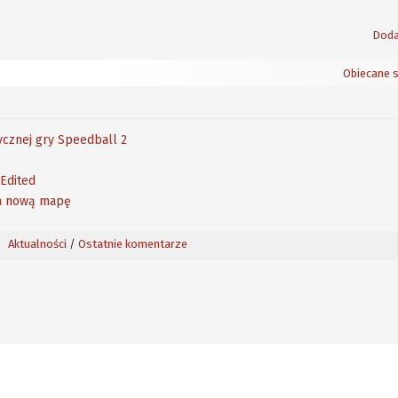
Doda
Obiecane s
ycznej gry Speedball 2
-Edited
na nową mapę
Aktualności
/
Ostatnie komentarze