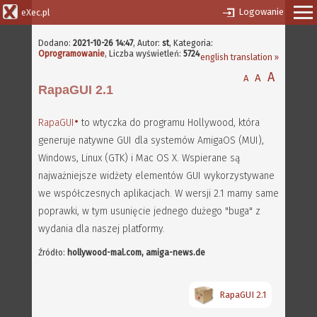
Logowanie
eXec.pl
Dodano:
2021-10-26 14:47
,
Autor:
st
, Kategoria:
Oprogramowanie
, Liczba wyświetleń:
5724
english translation »
A
A
A
RapaGUI 2.1
RapaGUI
to wtyczka do programu Hollywood, która
generuje natywne GUI dla systemów AmigaOS (MUI),
Windows, Linux (GTK) i Mac OS X. Wspierane są
najważniejsze widżety elementów GUI wykorzystywane
we współczesnych aplikacjach. W wersji 2.1 mamy same
poprawki, w tym usunięcie jednego dużego "buga" z
wydania dla naszej platformy.
Źródło:
hollywood-mal.com, amiga-news.de
RapaGUI 2.1