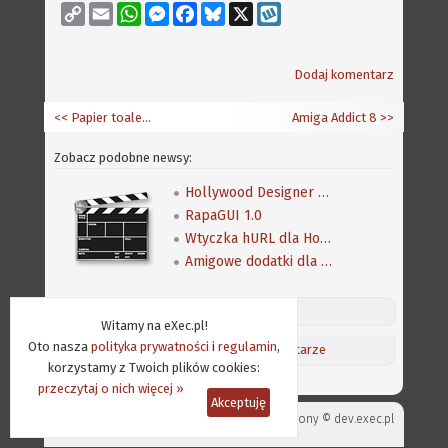
Copy
Email
WhatsApp
Messenger
Facebook
Bluesky
X
Wykop
Link
Dodaj komentarz
<< Papier toaletowy Commodore
Amiga Addict 8
>>
Zobacz podobne newsy:
Hollywood Designer 5.0
RapaGUI 1.0
Wtyczka hURL dla Hollywood 8.0
Amigowe dodatki dla Hollywood 8.0
Discord (online:
10
) «»
Witamy na eXec.pl!
Oto nasza
polityka prywatności
i
regulamin
,
Aktualności
/
Ostatnie komentarze
korzystamy z Twoich plików cookies:
przeczytaj o nich więcej »
Akceptuję
Projekt strony ©
dev.exec.pl