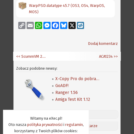
WarpPSD.datatype 45.7 (OS3, OS4, WarpOS,
MOS)
Copy
Email
WhatsApp
Messenger
Facebook
Bluesky
X
Wykop
Link
Dodaj komentarz
<< ScummVM 2.5.0
ACA1234
>>
Zobacz podobne newsy:
X-Copy Pro do pobrania także z Amiga Future
GoADF!
Ranger 1.56
Amiga Test Kit 1.12
Discord (online:
13
) «»
Witamy na eXec.pl!
Oto nasza
polityka prywatności
i
regulamin
,
Aktualności
/
Ostatnie komentarze
korzystamy z Twoich plików cookies: