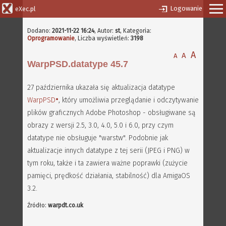
Logowanie
eXec.pl
Dodano:
2021-11-22 16:24
,
Autor:
st
, Kategoria:
Oprogramowanie
, Liczba wyświetleń:
3198
A
A
A
WarpPSD.datatype 45.7
27 października ukazała się aktualizacja datatype
WarpPSD
, który umożliwia przeglądanie i odczytywanie
plików graficznych Adobe Photoshop - obsługiwane są
obrazy z wersji 2.5, 3.0, 4.0, 5.0 i 6.0, przy czym
datatype nie obsługuje "warstw". Podobnie jak
aktualizacje innych datatype z tej serii (JPEG i PNG) w
tym roku, także i ta zawiera ważne poprawki (zużycie
pamięci, prędkość działania, stabilność) dla AmigaOS
3.2.
Źródło:
warpdt.co.uk