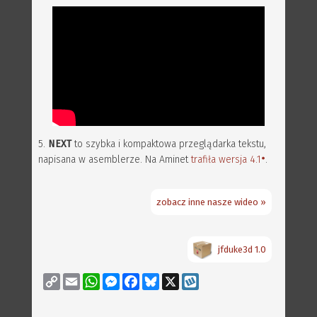
5.
NEXT
to szybka i kompaktowa przeglądarka tekstu,
napisana w asemblerze. Na Aminet
trafiła wersja 4.1
.
zobacz inne nasze wideo »
jfduke3d 1.0
Copy
Email
WhatsApp
Messenger
Facebook
Bluesky
X
Wykop
Link