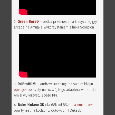
2.
Green Beret
- próba przeniesienia klasycznej gry
arcade na Amigę z wykorzystaniem silnika Scorpion.
3.
RGBtoHDMI
- Andrew Hutchings na swoim blogu
opisuje
pomysły na rozwój tego adaptera wideo dla
Amigi wykorzystującego RPi.
4.
Duke Nukem 3D
dla 68k od BSzili
na Aminecie
, port
oparty jest na kodach źródłowych JFDuke3D.