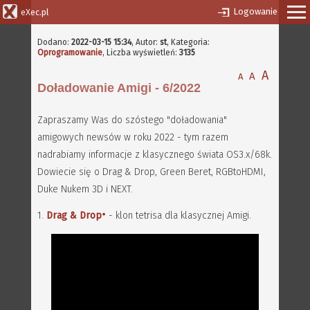
Logowanie
eXec.pl
Dodano:
2022-03-15 15:34
,
Autor:
st
, Kategoria:
Oprogramowanie
, Liczba wyświetleń:
3135
A
A
A
Doładowanie Amigi - 6/2022
Zapraszamy Was do szóstego "doładowania"
amigowych newsów w roku 2022 - tym razem
nadrabiamy informacje z klasycznego świata OS3.x/68k.
Dowiecie się o Drag & Drop, Green Beret, RGBtoHDMI,
Duke Nukem 3D i NEXT.
1.
Drag & Drop
- klon tetrisa dla klasycznej Amigi.