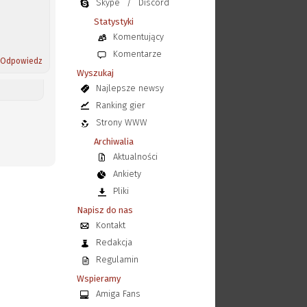
Skype
/
Discord
Statystyki
Komentujący
Komentarze
Odpowiedz
Wyszukaj
Najlepsze newsy
Ranking gier
Strony WWW
Archiwalia
Aktualności
Ankiety
Pliki
Napisz do nas
Kontakt
Redakcja
Regulamin
Wspieramy
Amiga Fans