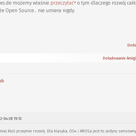
news.de możemy właśnie
przeczytać
o tym dlaczego rozwój całk
e Open Source... nie umiera nigdy.
Doda
Doładowanie Amigi
Hub
2-04-28 19:13
źniej ktoś przejmie rozwój. Dla klasyka, OS4 i AROSa jest to jedyny sensown