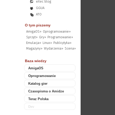
eXec blog
GGUA
ATO
O tym piszemy
AmigaOS»
Oprogramowanie»
Sprzęt»
Gry»
Programowanie»
Emulacja»
Linux»
Publicytyka»
Magazyny»
Wydarzenia»
Scena»
Baza wiedzy
AmigaOS
Oprogramowanie
Katalog gier
Czasopisma o Amidze
Teraz Polska
Dev