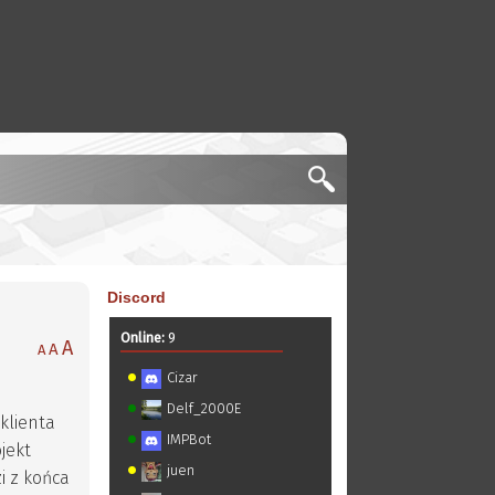
Discord
Online:
9
A
A
A
Cizar
Delf_2000E
klienta
IMPBot
ojekt
juen
 z końca