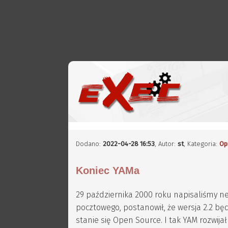
Dodano:
2022-04-28 16:53
,
Autor:
st
, Kategoria:
Op
Koniec YAMa
29 października 2000 roku napisaliśmy 
pocztowego, postanowił, że wersja 2.2 będz
stanie się Open Source. I tak YAM rozwijał 