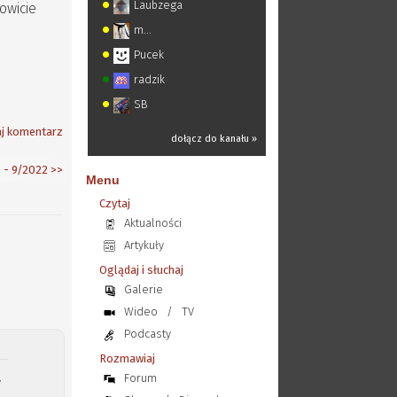
Laubzega
owicie
m...
Pucek
radzik
SB
j komentarz
dołącz do kanału »
 - 9/2022
>>
Menu
Czytaj
Aktualności
Artykuły
Oglądaj i słuchaj
Galerie
Wideo
/
TV
Podcasty
Rozmawiaj
Forum
y