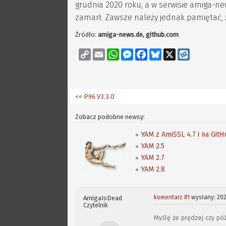
grudnia 2020 roku, a w serwisie amiga-
zamarł. Zawsze należy jednak pamiętać, ż
Źródło:
amiga-news.de, github.com
Copy
Email
WhatsApp
Messenger
Facebook
Bluesky
X
Wykop
Link
<< P96 V3.3.0
Zobacz podobne newsy:
YAM z AmiSSL 4.7 i na Git
YAM 2.5
YAM 2.7
YAM 2.8
komentarz #1
wysłany: 202
AmigaIsDead
Czytelnik
Myślę że prędzej czy pó