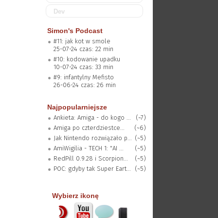
Dev
Simon's Podcast
#11: jak kot w smole
25-07-24 czas: 22 min
#10: kodowanie upadku
10-07-24 czas: 33 min
#9: infantylny Mefisto
26-06-24 czas: 26 min
Najpopularniejsze
Ankieta: Amiga - do kogo ...
(~7)
Amiga po czterdziestce...
(~6)
Jak Nintendo rozwiązało p...
(~5)
AmiWigilia - TECH 1: "AI ...
(~5)
RedPill 0.9.28 i Scorpion...
(~5)
POC: gdyby tak Super Eart...
(~5)
Wybierz ikonę