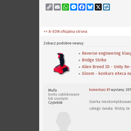
Copy
Email
WhatsApp
Messenger
Facebook
Bluesky
X
Wykop
Link
<< A-EON oficjalna strona
Zobacz podobne newsy:
Reverse engineering klas
Bridge Strike
Alien Breed 3D - Unity Re
Gloom - konkurs eXeca 
komentarz #1
wysłany: 201
Mufa
konto zablokowane
lub usunięte
Gierka nieskomplikowan
Czytelnik
całego świata. Widzę że