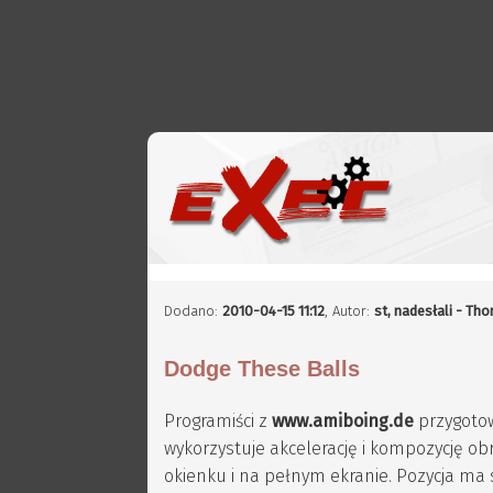
Dodano:
2010-04-15 11:12
,
Autor:
st, nadesłali - Th
Dodge These Balls
Programiści z
www.amiboing.de
przygotow
wykorzystuje akcelerację i kompozycję ob
okienku i na pełnym ekranie. Pozycja ma 