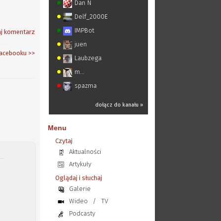
Dan N
Delf_2000E
IMPBot
j komentarz
juen
acebooku
>>
Laubzega
m...
spazma
dołącz do kanału »
Menu
Czytaj
Aktualności
Artykuły
z
Oglądaj i słuchaj
Galerie
Wideo
/
TV
Podcasty