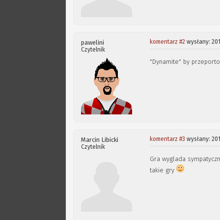
komentarz #2
wysłany: 201
pawelini
Czytelnik
"Dynamite" by przeporto
komentarz #3
wysłany: 201
Marcin Libicki
Czytelnik
Gra wyglada sympatycznie
takie gry