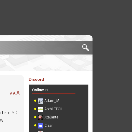
Discord
Online:
11
A
A
A
Adam_M
Archi-TECH
portem SDL,
Atalante
 w
Cizar