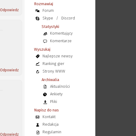
Rozmawiaj
Odpowiedz
Forum
Skype
/
Discord
Statystyki
Komentujący
Komentarze
Wyszukaj
Najlepsze newsy
Ranking gier
Odpowiedz
Strony WWW
Archiwalia
Aktualności
Ankiety
Pliki
Napisz do nas
Kontakt
Redakcja
Regulamin
Odpowiedz