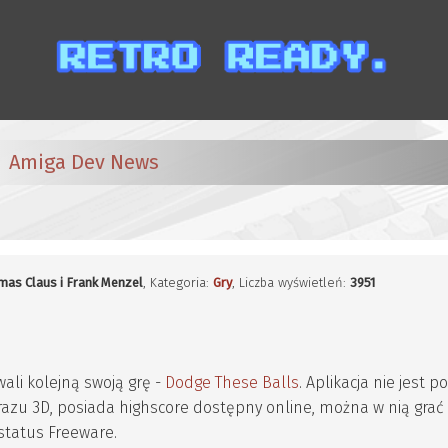
Amiga Dev News
omas Claus i Frank Menzel
, Kategoria:
Gry
, Liczba wyświetleń:
3951
ali kolejną swoją grę -
Dodge These Balls
. Aplikacja nie jest 
razu 3D, posiada highscore dostępny online, można w nią grać
status Freeware.