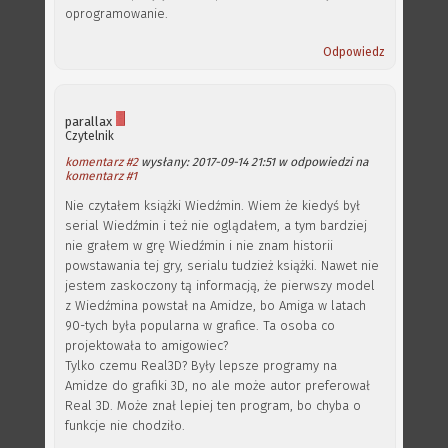
oprogramowanie.
Odpowiedz
parallax
Czytelnik
komentarz #2
wysłany: 2017-09-14 21:51 w odpowiedzi na
komentarz #1
Nie czytałem książki Wiedźmin. Wiem że kiedyś był
serial Wiedźmin i też nie oglądałem, a tym bardziej
nie grałem w grę Wiedźmin i nie znam historii
powstawania tej gry, serialu tudzież książki. Nawet nie
jestem zaskoczony tą informacją, że pierwszy model
z Wiedźmina powstał na Amidze, bo Amiga w latach
90-tych była popularna w grafice. Ta osoba co
projektowała to amigowiec?
Tylko czemu Real3D? Były lepsze programy na
Amidze do grafiki 3D, no ale może autor preferował
Real 3D. Może znał lepiej ten program, bo chyba o
funkcje nie chodziło.