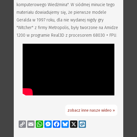
komputerowego Wiedźmina". W siódmej minucie tego
materiału dowiadujemy się, że pierwsze modele
Geralda w 1997 roku, dla nie wydanej nigdy gry
"Witcher" z firmy Metropolis, były tworzone na Amidze
1200 w programie Real3D z procesorem 68030 + FPU.
zobacz inne nasze wideo »
Copy
Email
WhatsApp
Messenger
Facebook
Bluesky
X
Wykop
Link