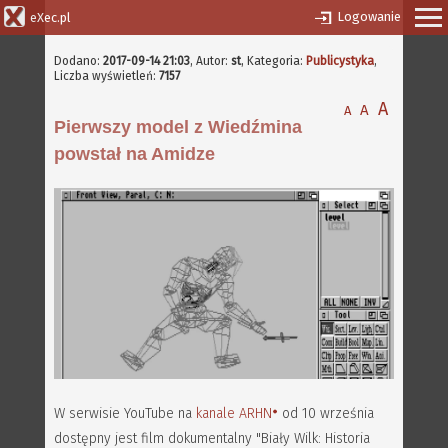
Logowanie
eXec.pl
Dodano:
2017-09-14 21:03
,
Autor:
st
, Kategoria:
Publicystyka
,
Liczba wyświetleń:
7157
A
A
A
Pierwszy model z Wiedźmina
powstał na Amidze
W serwisie YouTube na
kanale ARHN
od 10 września
dostępny jest film dokumentalny "Biały Wilk: Historia