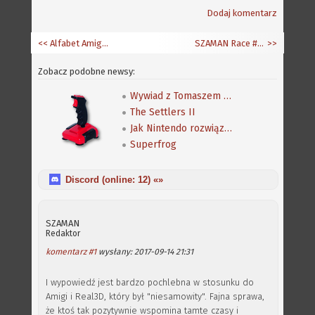
Dodaj komentarz
<< Alfabet Amigi: "X jak X-Window"
SZAMAN Race #16 - dlaczego "klasyczna" Amiga
>>
Zobacz podobne newsy:
Wywiad z Tomaszem Cechowskim, autorem gry Zdrajca
The Settlers II
Jak Nintendo rozwiązało problem otwartego świata
Superfrog
Discord (online:
12
) «»
SZAMAN
Redaktor
komentarz #1
wysłany: 2017-09-14 21:31
I wypowiedź jest bardzo pochlebna w stosunku do
Amigi i Real3D, który był "niesamowity". Fajna sprawa,
że ktoś tak pozytywnie wspomina tamte czasy i