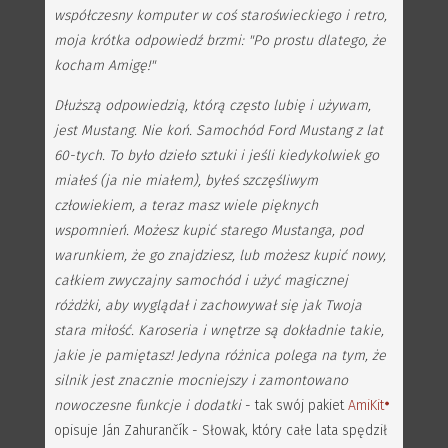
współczesny komputer w coś staroświeckiego i retro,
moja krótka odpowiedź brzmi: "Po prostu dlatego, że
kocham Amigę!"
Dłuższą odpowiedzią, którą często lubię i używam,
jest Mustang. Nie koń. Samochód Ford Mustang z lat
60-tych. To było dzieło sztuki i jeśli kiedykolwiek go
miałeś (ja nie miałem), byłeś szczęśliwym
człowiekiem, a teraz masz wiele pięknych
wspomnień. Możesz kupić starego Mustanga, pod
warunkiem, że go znajdziesz, lub możesz kupić nowy,
całkiem zwyczajny samochód i użyć magicznej
różdżki, aby wyglądał i zachowywał się jak Twoja
stara miłość. Karoseria i wnętrze są dokładnie takie,
jakie je pamiętasz! Jedyna różnica polega na tym, że
silnik jest znacznie mocniejszy i zamontowano
nowoczesne funkcje i dodatki
- tak swój pakiet
AmiKit
opisuje Ján Zahurančík - Słowak, który całe lata spędził