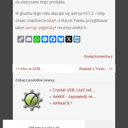
na ulepszaniu tego produktu.
W grudniu tego roku ukazała się wersja 10.5.2 - listę
zmian znajdziecie
tutaj
, a Marcin Pianka przygotował
także
wersję angielską
recenzji AmiKit X.
Copy
Email
WhatsApp
Messenger
Facebook
Bluesky
X
Wykop
Link
Dodaj komentarz
<< eXec w 2018 roku - zmiany i statystyki
Wywiad z Trevorem Dickinsonem
>>
Zobacz podobne newsy:
Crystal USB, czyli luksus w domu i zagrodzie
AmiKit - zapowiedź recenzji
AKReal 8.7
Discord (online:
8
) «»
Witamy na eXec.pl!