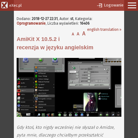
Logowanie
eXec.pl
Dodano:
2018-12-27 22:31
,
Autor:
st
, Kategoria:
Oprogramowanie
, Liczba wyświetleń:
16406
english translation »
A
A
A
AmiKit X 10.5.2 i
recenzja w języku angielskim
Gdy ktoś, kto nigdy wcześniej nie słyszał o Amidze,
pyta mnie, dlaczego chciałbym przekształcić