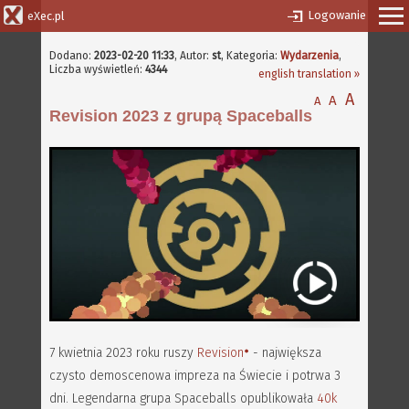
Logowanie
eXec.pl
Dodano:
2023-02-20 11:33
,
Autor:
st
, Kategoria:
Wydarzenia
,
Liczba wyświetleń:
4344
english translation »
A
A
A
Revision 2023 z grupą Spaceballs
7 kwietnia 2023 roku ruszy
Revision
- największa
czysto demoscenowa impreza na Świecie i potrwa 3
dni. Legendarna grupa Spaceballs opublikowała
40k