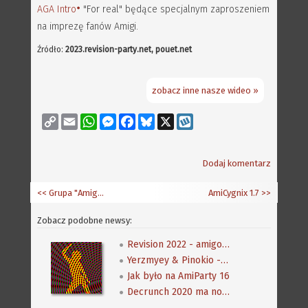
AGA Intro
"For real" będące specjalnym zaproszeniem
na imprezę fanów Amigi.
Źródło:
2023.revision-party.net, pouet.net
zobacz inne nasze wideo »
Copy
Email
WhatsApp
Messenger
Facebook
Bluesky
X
Wykop
Link
Dodaj komentarz
<< Grupa "Amiga" na LinkedIn
AmiCygnix 1.7
>>
Zobacz podobne newsy:
Revision 2022 - amigowe prace
Yerzmyey & Pinokio - koncert
Jak było na AmiParty 16
Decrunch 2020 ma nowy termin