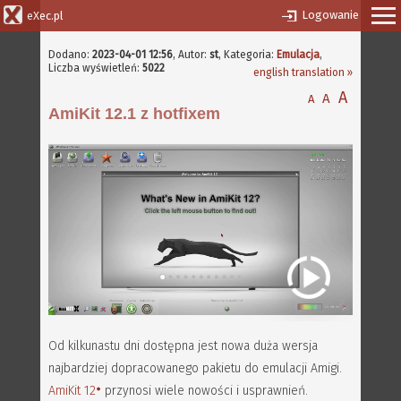
Logowanie
eXec.pl
Dodano:
2023-04-01 12:56
,
Autor:
st
, Kategoria:
Emulacja
,
Liczba wyświetleń:
5022
english translation »
A
A
A
AmiKit 12.1 z hotfixem
Od kilkunastu dni dostępna jest nowa duża wersja
najbardziej dopracowanego pakietu do emulacji Amigi.
AmiKit 12
przynosi wiele nowości i usprawnień.