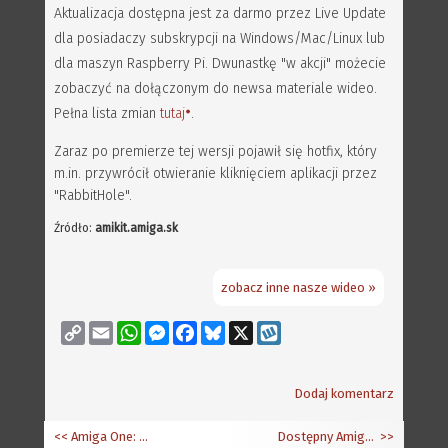
Aktualizacja dostępna jest za darmo przez Live Update
dla posiadaczy subskrypcji na Windows/Mac/Linux lub
dla maszyn Raspberry Pi. Dwunastkę "w akcji" możecie
zobaczyć na dołączonym do newsa materiale wideo.
Pełna lista zmian
tutaj
.
Zaraz po premierze tej wersji pojawił się hotfix, który
m.in. przywrócił otwieranie kliknięciem aplikacji przez
"RabbitHole".
Źródło:
amikit.amiga.sk
zobacz inne nasze wideo »
Copy
Email
WhatsApp
Messenger
Facebook
Bluesky
X
Wykop
Link
Dodaj komentarz
<< Amiga One: ES Core Release 2, RadeonRX 2.12, publiczny Doom 3 i inne tematy
Dostępny Amiga Future 137 i pełne wersje gier
>>