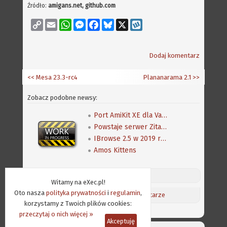
Źródło:
amigans.net, github.com
Copy
Email
WhatsApp
Messenger
Facebook
Bluesky
X
Wykop
Link
Dodaj komentarz
<< Mesa 23.3-rc4
Plananarama 2.1
>>
Zobacz podobne newsy:
Port AmiKit XE dla Vampire Standalone
Powstaje serwer ZitaFTP
IBrowse 2.5 w 2019 roku?
Amos Kittens
Discord (online:
12
) «»
Witamy na eXec.pl!
Oto nasza
polityka prywatności
i
regulamin
,
Aktualności
/
Ostatnie komentarze
korzystamy z Twoich plików cookies:
przeczytaj o nich więcej »
Akceptuję