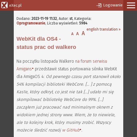
Logowanie
eXec.pl
Dodano:
2023-11-19 11:32
,
Autor:
st
, Kategoria:
Oprogramowanie
, Liczba wyświetleń:
5984
english translation »
A
A
A
WebKit dla OS4 -
status prac od walkero
Na początku listopada Walkero
na forum serwisu
Amigans
przedstawił status portowania silnika WebKit
dla AmigaOS 4:
Od pewnego czasu port stanowił około
54% kompilacji biblioteki WebCore. [... ] z pomocą
Kas1e, który odkrył, co jest nie tak [...] udało mi się
skompilować bibliotekę WebCore do 99%. [...]
zacząłem już pracować nad minimalnym oknem z
widokiem jednej strony www. Wiem, że to niewiele,
ale to kolejny krok, który musimy zrobić. Wszyscy
możecie śledzić rozwój
w GitHub
.