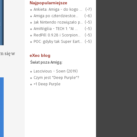
Najpopularniejsze
Ankieta: Amiga - do kogo ...
(~7)
Amiga po czterdziestce...
(~6)
Jak Nintendo rozwiązało p...
(~5)
AmiWigilia - TECH 1: "AI ...
(~5)
RedPill 0.9.28 i Scorpion...
(~5)
POC: gdyby tak Super Eart...
(~5)
m się w
eXec blog
Świat poza Amigą:
Lascivious - Soen (2019)
Czym jest "Deep Purple"?
=1 Deep Purple