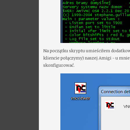
Na początku skryptu umieściłem dodatkową
kliencie połączymy) naszej Amigi - u mnie 
skonfigurować.