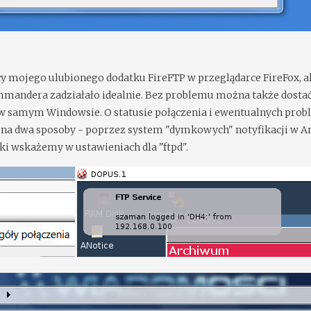
cy mojego ulubionego dodatku FireFTP w przeglądarce FireFox, al
andera zadziałało idealnie. Bez problemu można także dostać 
 w samym Windowsie. O statusie połączenia i ewentualnych pro
na dwa sposoby - poprzez system "dymkowych" notyfikacji w 
jaki wskażemy w ustawieniach dla "ftpd".