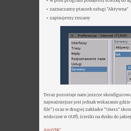
w polu program podajemy ścieżkę do apl
zaznaczamy ptaszek usługi "Aktywna"
zapisujemy zmiany
Teraz pozostaje nam jeszcze skonfigurow
najważniejsze jest jednak wskazanie gdzi
file") oraz w drugiej zakładce "Users" skon
widoczne w GUI!), ścieżki na dysku do jaki
AmiVNC