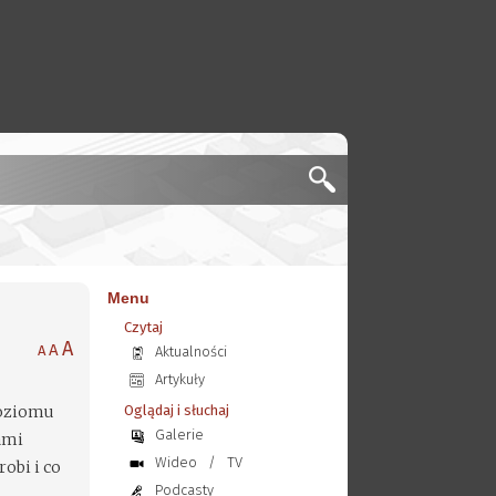
Menu
Czytaj
A
A
A
Aktualności
Artykuły
poziomu
Oglądaj i słuchaj
Galerie
ami
Wideo
/
TV
obi i co
Podcasty