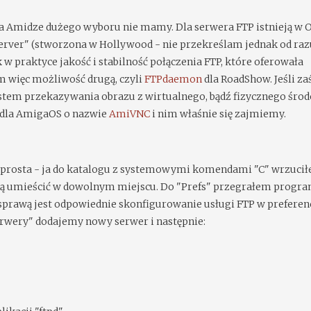
 na Amidze dużego wyboru nie mamy. Dla serwera FTP istnieją w
Server" (stworzona w Hollywood - nie przekreślam jednak od raz
w praktyce jakość i stabilność połączenia FTP, które oferowała
em więc możliwość drugą, czyli
FTPdaemon
dla RoadShow. Jeśli za
stem przekazywania obrazu z wirtualnego, bądź fizycznego śro
er dla AmigaOS o nazwie
AmiVNC
i nim właśnie się zajmiemy.
o prosta - ja do katalogu z systemowymi komendami "C" wrzuci
a ją umieścić w dowolnym miejscu. Do "Prefs" przegrałem progr
 sprawą jest odpowiednie skonfigurowanie usługi FTP w preferen
erwery" dodajemy nowy serwer i następnie: