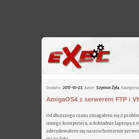
Dodano:
2017-10-23
,
Autor:
Szymon Żyła
, Kategori
AmigaOS4 z serwerem FTP i V
Od dłuższego czasu zmagałem się z probl
innego komputera, a dokładnie laptopa z
zdecydowałem się na uruchomienie serwera 
mi to dało.