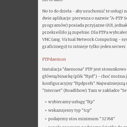
No to do dzieła - aby uruchomić te usługi
dwie aplikacje: pierwsza o nazwie "A-FTP 
programów) posiada przyjazne GUI, jednak 
przekreśliło ją zupełnie. Dla FTPa wybrał
VNC (ang. Virtual Network Computing - sy
graficznego) to istnieje tylko jeden serw
FTPdaemon
Instalacja "daemona" FTP jest stosunkow
główną binarkę (plik "ftpd") - choć możn
konfiguracyjny "ftpdprefs". Najważniejszą
"Internet" (RoadShow). Tam w zakładce "S
wybieramy usługę "ftp"
wskazujemy typ "tcp"
podajemy stos minimum "32768"