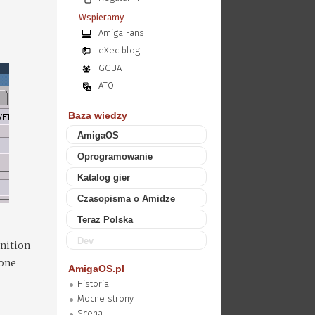
Wspieramy
Amiga Fans
eXec blog
GGUA
ATO
Baza wiedzy
AmigaOS
Oprogramowanie
Katalog gier
Czasopisma o Amidze
Teraz Polska
Dev
nition
 one
AmigaOS.pl
Historia
Mocne strony
Scena