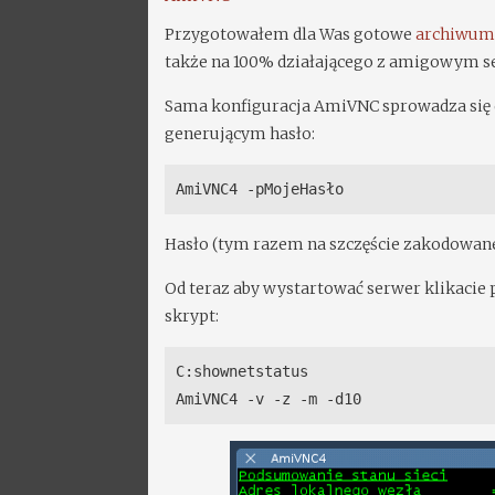
Przygotowałem dla Was gotowe
archiwu
także na 100% działającego z amigowym 
Sama konfiguracja AmiVNC sprowadza si
generującym hasło:
AmiVNC4 -pMojeHasło
Hasło (tym razem na szczęście zakodowane
Od teraz aby wystartować serwer klikacie
skrypt:
C:shownetstatus
AmiVNC4 -v -z -m -d10