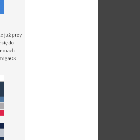
e już przy
się do
blemach
AmigaOS