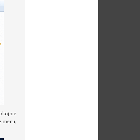
pokojnie
z menu,