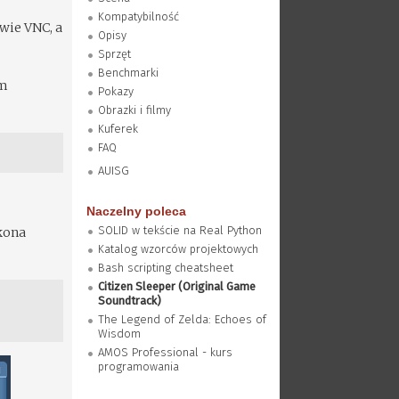
Kompatybilność
wie VNC, a
Opisy
Sprzęt
Benchmarki
em
Pokazy
Obrazki i filmy
Kuferek
FAQ
AUISG
Naczelny poleca
SOLID w tekście na Real Python
kona
Katalog wzorców projektowych
Bash scripting cheatsheet
Citizen Sleeper (Original Game
Soundtrack)
The Legend of Zelda: Echoes of
Wisdom
AMOS Professional - kurs
programowania