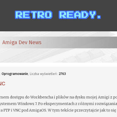
Amiga Dev News
a:
Oprogramowanie
, Liczba wyświetleń:
2763
NC
emem dostępu do Workbencha i plików na dysku mojej Amigi z 
 systemem Windows 7. Po eksperymentach z różnymi rozwiązani
FTP i VNC pod AmigaOS. W tym tekście przeczytajcie jak to się r