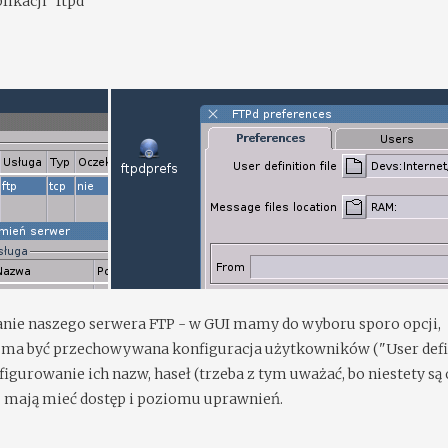
ikacji "ftpd"
anie naszego serwera FTP - w GUI mamy do wyboru sporo opcji,
e ma być przechowywana konfiguracja użytkowników ("User defi
figurowanie ich nazw, haseł (trzeba z tym uważać, bo niestety są
ej mają mieć dostęp i poziomu uprawnień.