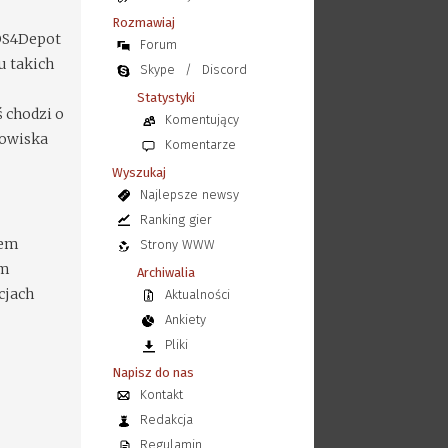
Rozmawiaj
 OS4Depot
Forum
u takich
Skype
/
Discord
Statystyki
ś chodzi o
Komentujący
dowiska
Komentarze
Wyszukaj
Najlepsze newsy
Ranking gier
łem
Strony WWW
am
Archiwalia
cjach
Aktualności
Ankiety
Pliki
Napisz do nas
Kontakt
Redakcja
Regulamin