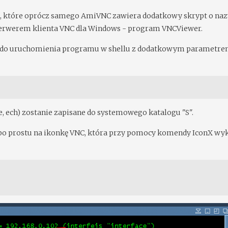
m
, które oprócz samego AmiVNC zawiera dodatkowy skrypt o naz
serwerem klienta VNC dla Windows - program VNCViewer.
ę do uruchomienia programu w shellu z dodatkowym parametr
, ech) zostanie zapisane do systemowego katalogu "S".
 po prostu na ikonkę VNC, która przy pomocy komendy IconX wy