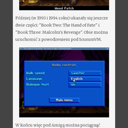
Później (w 1993 i 1994 roku) ukazały się jeszcze
dwie części: "Book Two: The Hand of Fate" i
"Book Three: Malcolm's Revenge". Obie można
uruchomić z powodzeniem pod ScummVM.
W końcu więc pod Amigą można pociągnąć