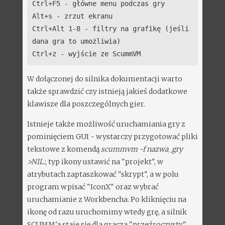
Ctrl+F5 - główne menu podczas gry
Alt+s - zrzut ekranu
Ctrl+Alt 1-8 - filtry na grafikę (jeśli
dana gra to umożliwia)
Ctrl+z - wyjście ze ScummVM
W dołączonej do silnika dokumentacji warto
także sprawdzić czy istnieją jakieś dodatkowe
klawisze dla poszczególnych gier.
Istnieje także możliwość uruchamiania gry z
pominięciem GUI - wystarczy przygotować pliki
tekstowe z komendą
scummvm -f nazwa_gry
>NIL:
, typ ikony ustawić na "projekt", w
atrybutach zaptaszkować "skrypt", a w polu
program wpisać "IconX" oraz wybrać
uruchamianie z Workbencha. Po kliknięciu na
ikonę od razu uruchomimy wtedy grę, a silnik
SCUMM'a staje się dla gracza "przeźroczysty."