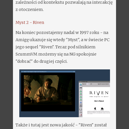
zależności od kontekstu pozwalają na interakcję
z otoczeniem.
Myst 2 - Riven
Na koniec pozostajemy nadal w 1997 roku - na
Amigę ukazuje się wtedy "Myst", a w świecie PC
jego sequel "Riven". Teraz pod silnikiem
ScummVM możemy się na NG spokojnie
"dobrać" do drugiej części.
Także i tutaj jest nowa jakość - "Riven" został