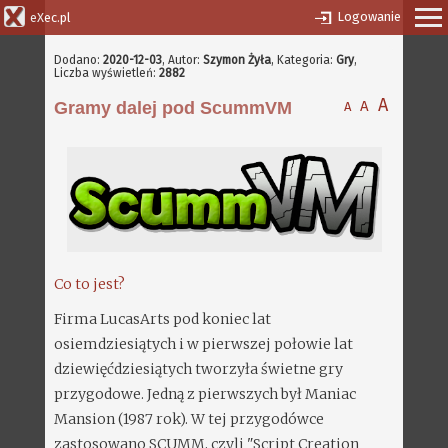
Logowanie
eXec.pl
Dodano:
2020-12-03
,
Autor:
Szymon Żyła
, Kategoria:
Gry
,
Liczba wyświetleń:
2882
A
A
Gramy dalej pod ScummVM
A
Co to jest?
Firma LucasArts pod koniec lat
osiemdziesiątych i w pierwszej połowie lat
dziewięćdziesiątych tworzyła świetne gry
przygodowe. Jedną z pierwszych był Maniac
Mansion (1987 rok). W tej przygodówce
zastosowano SCUMM, czyli "Script Creation