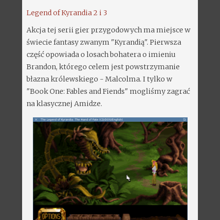
Legend of Kyrandia 2 i 3
Akcja tej serii gier przygodowych ma miejsce w
świecie fantasy zwanym "Kyrandią". Pierwsza
część opowiada o losach bohatera o imieniu
Brandon, którego celem jest powstrzymanie
błazna królewskiego - Malcolma. I tylko w
"Book One: Fables and Fiends" mogliśmy zagrać
na klasycznej Amidze.