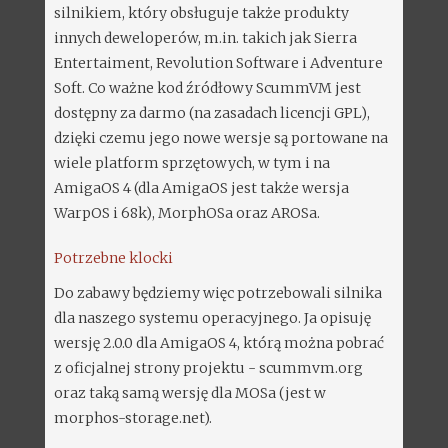
silnikiem, który obsługuje także produkty
innych deweloperów, m.in. takich jak Sierra
Entertaiment, Revolution Software i Adventure
Soft. Co ważne kod źródłowy ScummVM jest
dostępny za darmo (na zasadach licencji GPL),
dzięki czemu jego nowe wersje są portowane na
wiele platform sprzętowych, w tym i na
AmigaOS 4 (dla AmigaOS jest także wersja
WarpOS i 68k), MorphOSa oraz AROSa.
Potrzebne klocki
Do zabawy będziemy więc potrzebowali silnika
dla naszego systemu operacyjnego. Ja opisuję
wersję 2.0.0 dla AmigaOS 4, którą można pobrać
z oficjalnej strony projektu - scummvm.org
oraz taką samą wersję dla MOSa (jest w
morphos-storage.net).