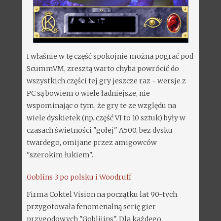
I właśnie w tę część spokojnie można pograć pod
ScummVM, zresztą warto chyba powrócić do
wszystkich części tej gry jeszcze raz - wersje z
PC są bowiem o wiele ładniejsze, nie
wspominając o tym, że gry te ze względu na
wiele dyskietek (np. część VI to 10 sztuk) były w
czasach świetności "gołej" A500, bez dysku
twardego, omijane przez amigowców
"szerokim łukiem".
Goblins 3 po polsku i Woodruff
Firma Coktel Vision na początku lat 90-tych
przygotowała fenomenalną serię gier
przygodowych "Gobliiins". Dla każdego