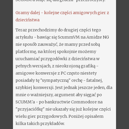
Gramy dalej - kolejne części amigowych gier z
dzieciństwa
Teraz przechodzimy do drugiej części tego
artykułu - bawiąc się ScummVM na Amidze NG
nie sposób zauważyć, że mamy przed sobą
platformę, na której spokojnie możemy
uruchamiać przygodówki z dzieciństwa w
pełnych wersjach, z nieokrojoną grafiką -
amigowe konwersje z PC często niestety
posiadały tę "sympatyczną" cechę - fatalnej,
szybkiej konwersji. Jest jednak jeszcze jeden, dla
mnie o ważniejszy, argument aby sięgać po
SCUMM'a - po bankructwie Commodore na
"przyjaciółkę" nie ukazały się już kolejne części
wielu gier przygodowych. Poniżej opisałem
kilka takich przykładów.