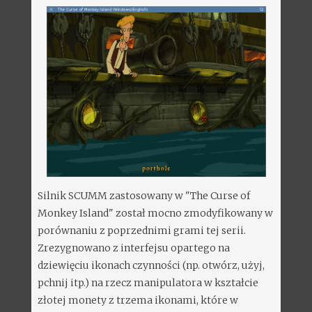
Silnik SCUMM zastosowany w "The Curse of
Monkey Island" został mocno zmodyfikowany w
porównaniu z poprzednimi grami tej serii.
Zrezygnowano z interfejsu opartego na
dziewięciu ikonach czynności (np. otwórz, użyj,
pchnij itp.) na rzecz manipulatora w kształcie
złotej monety z trzema ikonami, które w