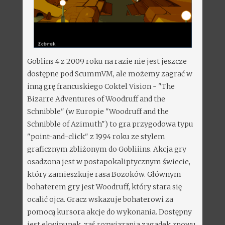
Goblins 4 z 2009 roku na razie nie jest jeszcze
dostępne pod ScummVM, ale możemy zagrać w
inną grę francuskiego Coktel Vision - "The
Bizarre Adventures of Woodruff and the
Schnibble" (w Europie "Woodruff and the
Schnibble of Azimuth") to gra przygodowa typu
"point-and-click" z 1994 roku ze stylem
graficznym zbliżonym do Gobliiins. Akcja gry
osadzona jest w postapokaliptycznym świecie,
który zamieszkuje rasa Bozoków. Głównym
bohaterem gry jest Woodruff, który stara się
ocalić ojca. Gracz wskazuje bohaterowi za
pomocą kursora akcje do wykonania. Dostępny
jest ekwipunek, zaś rozwiązania zagadek znowu