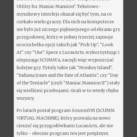
Utility for Maniac Mansion". Tekstowo-
myszkowy interfejs okazał się być tym, na co
czekało wielu graczy. Dla nich na komputerze
nie było już niczego piękniejszego od ekranu gry
przygodowej, który w jednej trzeciej zajmuje
urocza belka opcji takich jak "Pick Up", "Look
At" czy "Use". Spece z LucasArts, wykorzystując i
ulepszając SCUMM'a, zaczęli więc wypuszczać
kolejne gry. Tytuły takie jak "Monkey Island",
"Indiana Jones and the Fate of Atlantis", czy "Day
of the Tentacle" (czyli "Maniac Mansion II") stały
się wielkimi przebojami. Grali w to wtedy chyba
wszyscy.
Po latach postał program ScummVM (SCUMM
VIRTUAL MACHINE), który pozwala na nowo
cieszyć się przygodówkami LucasArts, ale nie
tylko - obecnie program ten jest potężnym