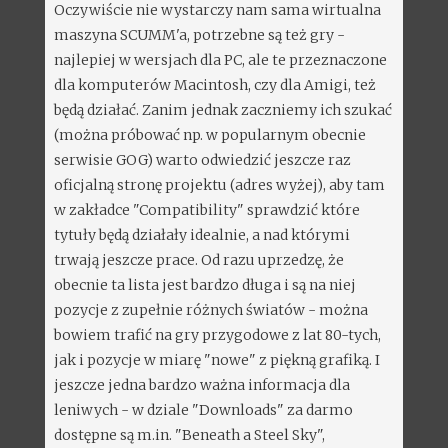
Oczywiście nie wystarczy nam sama wirtualna
maszyna SCUMM'a, potrzebne są też gry -
najlepiej w wersjach dla PC, ale te przeznaczone
dla komputerów Macintosh, czy dla Amigi, też
będą działać. Zanim jednak zaczniemy ich szukać
(można próbować np. w popularnym obecnie
serwisie GOG) warto odwiedzić jeszcze raz
oficjalną stronę projektu (adres wyżej), aby tam
w zakładce "Compatibility" sprawdzić które
tytuły będą działały idealnie, a nad którymi
trwają jeszcze prace. Od razu uprzedzę, że
obecnie ta lista jest bardzo długa i są na niej
pozycje z zupełnie różnych światów - można
bowiem trafić na gry przygodowe z lat 80-tych,
jak i pozycje w miarę "nowe" z piękną grafiką. I
jeszcze jedna bardzo ważna informacja dla
leniwych - w dziale "Downloads" za darmo
dostępne są m.in. "Beneath a Steel Sky",