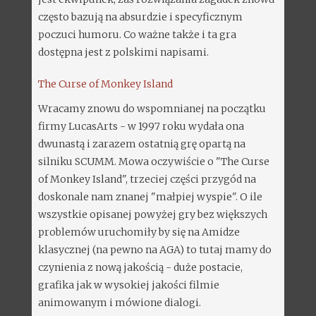
często bazują na absurdzie i specyficznym
poczuci humoru. Co ważne także i ta gra
dostępna jest z polskimi napisami.
The Curse of Monkey Island
Wracamy znowu do wspomnianej na początku
firmy LucasArts - w 1997 roku wydała ona
dwunastą i zarazem ostatnią grę opartą na
silniku SCUMM. Mowa oczywiście o "The Curse
of Monkey Island", trzeciej części przygód na
doskonale nam znanej "małpiej wyspie". O ile
wszystkie opisanej powyżej gry bez większych
problemów uruchomiły by się na Amidze
klasycznej (na pewno na AGA) to tutaj mamy do
czynienia z nową jakością - duże postacie,
grafika jak w wysokiej jakości filmie
animowanym i mówione dialogi.