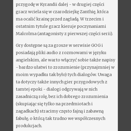
przygodę w Kyrandii dalej - w drugiej części
gracz wciela się w czarodziejkę Zanthię, która
ma ocalić krainę przed zagładą. W trzecim i
ostatnim tytule gracz kieruje poczynaniami
Malcolma (antagonisty z pierwszej części serii).
Gry dostępne są za grosze w serwisie GOG i
posiadają pliki audio z rozmowami w języku
angielskim, ale warto włączyć sobie także napisy
- bardzo ułatwi to zrozumienie (przynajmniej w
moim wypadku tak było) tych dialogów. Uwaga
ta dotyczy także innych gier przygodowych z
tamtej epoki - dialogi odgrywają w nich
zasadniczą rolę, bez ich dobrego zrozumienia
(skupiając się tylko na przedmiotach i
zagadkach) stracimy często fajną i zabawną
fabułę, o którą tak trudno we współczesnych
produkcjach.