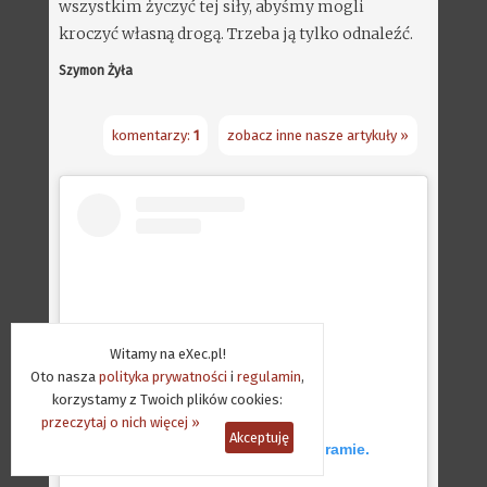
wszystkim życzyć tej siły, abyśmy mogli
kroczyć własną drogą. Trzeba ją tylko odnaleźć.
Szymon Żyła
komentarzy:
1
zobacz inne nasze artykuły »
Witamy na eXec.pl!
Oto nasza
polityka prywatności
i
regulamin
,
korzystamy z Twoich plików cookies:
przeczytaj o nich więcej »
Akceptuję
Wyświetl ten post na Instagramie.