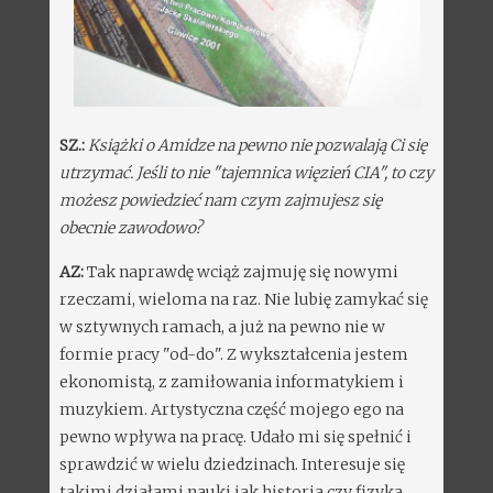
SZ.:
Książki o Amidze na pewno nie pozwalają Ci się
utrzymać. Jeśli to nie "tajemnica więzień CIA", to czy
możesz powiedzieć nam czym zajmujesz się
obecnie zawodowo?
AZ:
Tak naprawdę wciąż zajmuję się nowymi
rzeczami, wieloma na raz. Nie lubię zamykać się
w sztywnych ramach, a już na pewno nie w
formie pracy "od-do". Z wykształcenia jestem
ekonomistą, z zamiłowania informatykiem i
muzykiem. Artystyczna część mojego ego na
pewno wpływa na pracę. Udało mi się spełnić i
sprawdzić w wielu dziedzinach. Interesuje się
takimi działami nauki jak historia czy fizyka.