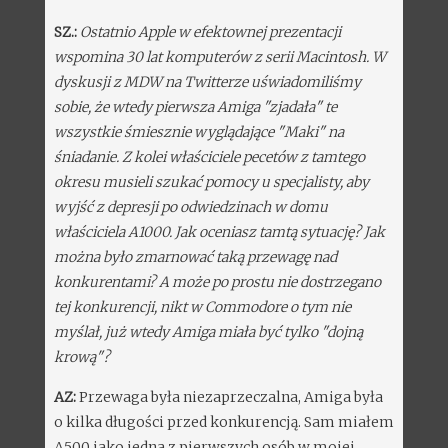
SZ.:
Ostatnio Apple w efektownej prezentacji
wspomina 30 lat komputerów z serii Macintosh. W
dyskusji z MDW na Twitterze uświadomiliśmy
sobie, że wtedy pierwsza Amiga "zjadała" te
wszystkie śmiesznie wyglądające "Maki" na
śniadanie. Z kolei właściciele pecetów z tamtego
okresu musieli szukać pomocy u specjalisty, aby
wyjść z depresji po odwiedzinach w domu
właściciela A1000. Jak oceniasz tamtą sytuację? Jak
można było zmarnować taką przewagę nad
konkurentami? A może po prostu nie dostrzegano
tej konkurencji, nikt w Commodore o tym nie
myślał, już wtedy Amiga miała być tylko "dojną
krową"?
AZ:
Przewaga była niezaprzeczalna, Amiga była
o kilka długości przed konkurencją. Sam miałem
A500 jako jedna z pierwszych osób w mojej