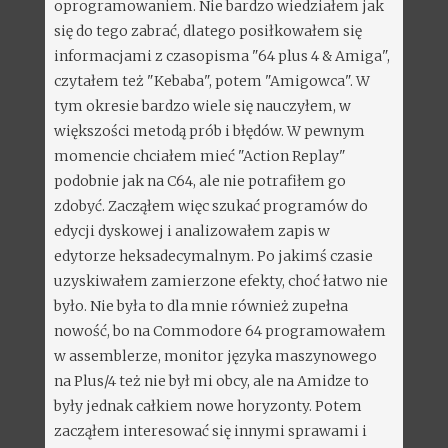
oprogramowaniem. Nie bardzo wiedziałem jak
się do tego zabrać, dlatego posiłkowałem się
informacjami z czasopisma "64 plus 4 & Amiga",
czytałem też "Kebaba", potem "Amigowca". W
tym okresie bardzo wiele się nauczyłem, w
większości metodą prób i błędów. W pewnym
momencie chciałem mieć "Action Replay"
podobnie jak na C64, ale nie potrafiłem go
zdobyć. Zacząłem więc szukać programów do
edycji dyskowej i analizowałem zapis w
edytorze heksadecymalnym. Po jakimś czasie
uzyskiwałem zamierzone efekty, choć łatwo nie
było. Nie była to dla mnie również zupełna
nowość, bo na Commodore 64 programowałem
w assemblerze, monitor języka maszynowego
na Plus/4 też nie był mi obcy, ale na Amidze to
były jednak całkiem nowe horyzonty. Potem
zacząłem interesować się innymi sprawami i