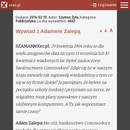
Logowanie
eXec.pl
Dodano:
2014-02-19
,
Autor:
Szymon Żyła
, Kategoria:
Publicystyka
, Liczba wyświetleń:
4663
A
A
Wywiad z Adamem Zalepą
A
SZAMAN/eXec.pl:
29 kwietnia 1994 roku to dla
wielu amigowców data niczym 11 września lub 10
kwietnia z wiadomych lat. Byłeś zaskoczony
bankructwem Commodore? Zdaje się że w naszym
kraju niewiele tak naprawdę wiedzieliśmy o tym co
się w tej firmie dzieje? Ja pamiętam, że byłem na
początku szkoły średniej i przyznam szczerze, że
wiązałem moje plany zawodowe z naszym
ulubionym komputerem. A Ty jak wspominasz
tamte czasy?
Adam Zalepa:
No cóż, bankructwo Commodore