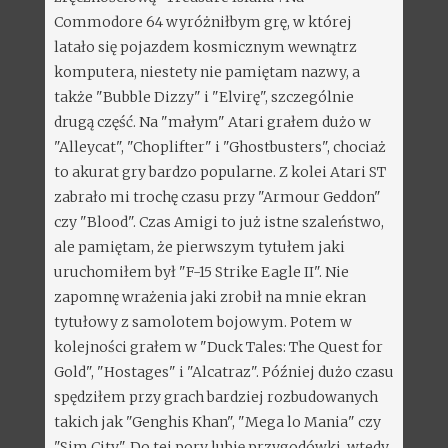
Commodore 64 wyróżniłbym grę, w której
latało się pojazdem kosmicznym wewnątrz
komputera, niestety nie pamiętam nazwy, a
także "Bubble Dizzy" i "Elvirę", szczególnie
drugą część. Na "małym" Atari grałem dużo w
"Alleycat", "Choplifter" i "Ghostbusters", chociaż
to akurat gry bardzo popularne. Z kolei Atari ST
zabrało mi trochę czasu przy "Armour Geddon"
czy "Blood". Czas Amigi to już istne szaleństwo,
ale pamiętam, że pierwszym tytułem jaki
uruchomiłem był "F-15 Strike Eagle II". Nie
zapomnę wrażenia jaki zrobił na mnie ekran
tytułowy z samolotem bojowym. Potem w
kolejności grałem w "Duck Tales: The Quest for
Gold", "Hostages" i "Alcatraz". Później dużo czasu
spędziłem przy grach bardziej rozbudowanych
takich jak "Genghis Khan", "Mega lo Mania" czy
"Sim City". Do tej pory lubię przygodówki, wtedy