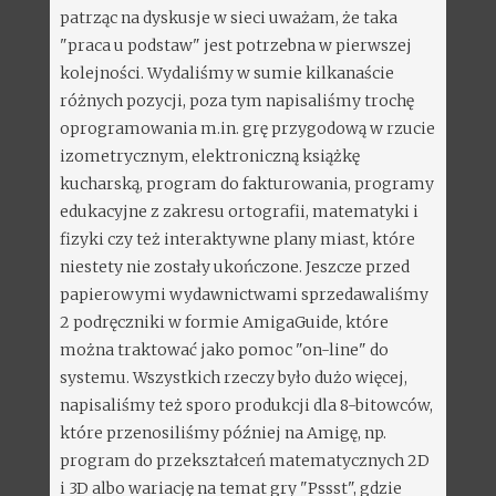
patrząc na dyskusje w sieci uważam, że taka
"praca u podstaw" jest potrzebna w pierwszej
kolejności. Wydaliśmy w sumie kilkanaście
różnych pozycji, poza tym napisaliśmy trochę
oprogramowania m.in. grę przygodową w rzucie
izometrycznym, elektroniczną książkę
kucharską, program do fakturowania, programy
edukacyjne z zakresu ortografii, matematyki i
fizyki czy też interaktywne plany miast, które
niestety nie zostały ukończone. Jeszcze przed
papierowymi wydawnictwami sprzedawaliśmy
2 podręczniki w formie AmigaGuide, które
można traktować jako pomoc "on-line" do
systemu. Wszystkich rzeczy było dużo więcej,
napisaliśmy też sporo produkcji dla 8-bitowców,
które przenosiliśmy później na Amigę, np.
program do przekształceń matematycznych 2D
i 3D albo wariację na temat gry "Pssst", gdzie