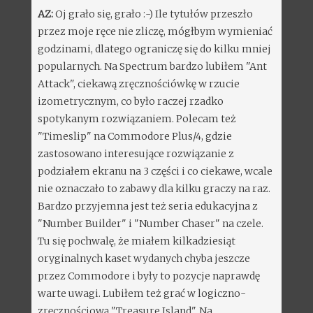
AZ:
Oj grało się, grało :-) Ile tytułów przeszło
przez moje ręce nie zliczę, mógłbym wymieniać
godzinami, dlatego ograniczę się do kilku mniej
popularnych. Na Spectrum bardzo lubiłem "Ant
Attack", ciekawą zręcznościówkę w rzucie
izometrycznym, co było raczej rzadko
spotykanym rozwiązaniem. Polecam też
"Timeslip" na Commodore Plus/4, gdzie
zastosowano interesujące rozwiązanie z
podziałem ekranu na 3 części i co ciekawe, wcale
nie oznaczało to zabawy dla kilku graczy na raz.
Bardzo przyjemna jest też seria edukacyjna z
"Number Builder" i "Number Chaser" na czele.
Tu się pochwalę, że miałem kilkadziesiąt
oryginalnych kaset wydanych chyba jeszcze
przez Commodore i były to pozycje naprawdę
warte uwagi. Lubiłem też grać w logiczno-
zręcznościową "Treasure Island". Na