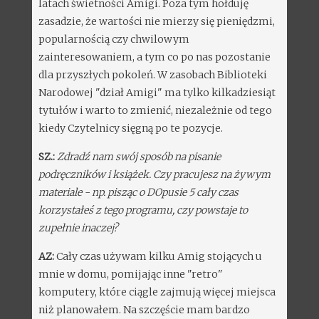
latach świetności Amigi. Poza tym hołduję
zasadzie, że wartości nie mierzy się pieniędzmi,
popularnością czy chwilowym
zainteresowaniem, a tym co po nas pozostanie
dla przyszłych pokoleń. W zasobach Biblioteki
Narodowej "dział Amigi" ma tylko kilkadziesiąt
tytułów i warto to zmienić, niezależnie od tego
kiedy Czytelnicy sięgną po te pozycje.
SZ.:
Zdradź nam swój sposób na pisanie
podręczników i książek. Czy pracujesz na żywym
materiale - np. pisząc o DOpusie 5 cały czas
korzystałeś z tego programu, czy powstaje to
zupełnie inaczej?
AZ:
Cały czas używam kilku Amig stojących u
mnie w domu, pomijając inne "retro"
komputery, które ciągle zajmują więcej miejsca
niż planowałem. Na szczęście mam bardzo