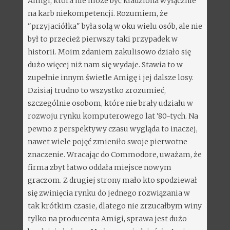
Amigi, która nie może być kładziona wyłącznie
na karb niekompetencji. Rozumiem, że
"przyjaciółka" była solą w oku wielu osób, ale nie
był to przecież pierwszy taki przypadek w
historii. Moim zdaniem zakulisowo działo się
dużo więcej niż nam się wydaje. Stawia to w
zupełnie innym świetle Amigę i jej dalsze losy.
Dzisiaj trudno to wszystko zrozumieć,
szczególnie osobom, które nie brały udziału w
rozwoju rynku komputerowego lat '80-tych. Na
pewno z perspektywy czasu wygląda to inaczej,
nawet wiele pojęć zmieniło swoje pierwotne
znaczenie. Wracając do Commodore, uważam, że
firma zbyt łatwo oddała miejsce nowym
graczom. Z drugiej strony mało kto spodziewał
się zwinięcia rynku do jednego rozwiązania w
tak krótkim czasie, dlatego nie zrzucałbym winy
tylko na producenta Amigi, sprawa jest dużo