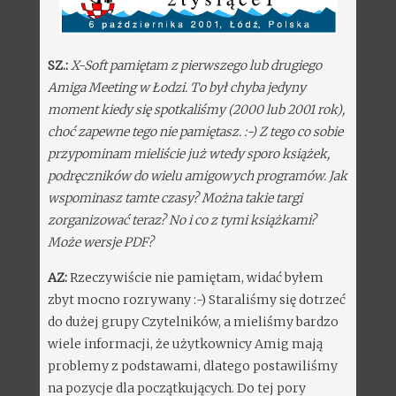
SZ.:
X-Soft pamiętam z pierwszego lub drugiego
Amiga Meeting w Łodzi. To był chyba jedyny
moment kiedy się spotkaliśmy (2000 lub 2001 rok),
choć zapewne tego nie pamiętasz. :-) Z tego co sobie
przypominam mieliście już wtedy sporo książek,
podręczników do wielu amigowych programów. Jak
wspominasz tamte czasy? Można takie targi
zorganizować teraz? No i co z tymi książkami?
Może wersje PDF?
AZ:
Rzeczywiście nie pamiętam, widać byłem
zbyt mocno rozrywany :-) Staraliśmy się dotrzeć
do dużej grupy Czytelników, a mieliśmy bardzo
wiele informacji, że użytkownicy Amig mają
problemy z podstawami, dlatego postawiliśmy
na pozycje dla początkujących. Do tej pory