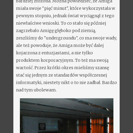
bardziej złożona. Można powiedzieć, że Amiga
miała swoje "pięć minut", które wykorzystała w
pewnym stopniu, jednak świat wyciągnął z tego
niewłaściwe wnioski. To co stało się później
zagrzebało Amigę głęboko pod ziemią,
zeszliśmy do "undergroundu", co ma swoje wady,
ale też powoduje, że Amiga może być dalej
kojarzona z entuzjastami, a nie tylko
produktem korporacyjnym. To też ma swoją
wartość. Przez krótki okres mieliśmy szansę
stać się jednym ze standardów współczesnej
informatyki, niestety nikt o to nie zadbał. Bardzo
nad tym ubolewam.