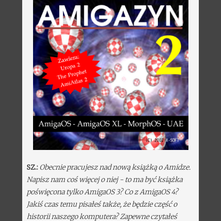
SZ.:
Obecnie pracujesz nad nową książką o Amidze.
Napisz nam coś więcej o niej - to ma być książka
poświęcona tylko AmigaOS 3? Co z AmigaOS 4?
Jakiś czas temu pisałeś także, że będzie część o
historii naszego komputera? Zapewne czytałeś