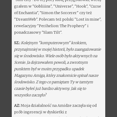
grałem w "Gobliiins", "Universe", "Hook", "Curse
of Enchantia", "Simon the Sorcerer" czy też
"DreamWeb". Polecam też polski "Lost in mine",
rewelacyjny "Perihelion: The Prophecy" i
ponadczasowy "Slam Tilt".
SZ.:
Kolejnym "komputerowym" krokiem,
przynajmniej w mojej historii, było zaangażowanie
się w środowisko. Wiele osób było aktywnych na
Scenie. Ja dojrzewałem powoli, a zwrotnym
punktem był w moim przypadku upadek
Magazynu Amiga, który znakomicie spinał nasze
środowisko. Z tego co pamiętam Ty w tamtym
czasie byłeś już bardzo aktywny. Jak się to
wszystko zaczęło?
AZ:
Moja działalność na Amidze zaczęła się od
prób ingerencji w dyskietki z