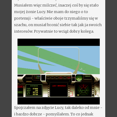
Musiałem więc milczeć, inaczej coś by się stało
mojej żonie Lucy. Nie mam do niego o to
pretensji - właściwie oboje trzymaliśmy się w
szachu, on musiał bronić siebie tak jak ja swoich
interesów. Prywatnie to wciąż dobry kolega.
Spojrzałem na zdjęcie Lucy, tak daleko od mnie -
i bardzo dobrze - pomyślałem. To co jednak