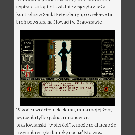
uśpiła, a autopilota zdalnie włączyła wieża
kontrolna w Sankt Petersburgu, co ciekawe ta
broń powstała na Słowacji w Bratysławie...
W końcu wróciłem do domu, mina mojej żony
wyrażała tylko jedno a mianowicie
prasłowiański "wpierdol". A może to dlatego że
trzymała w ręku lampkę nocną? Kto wie...