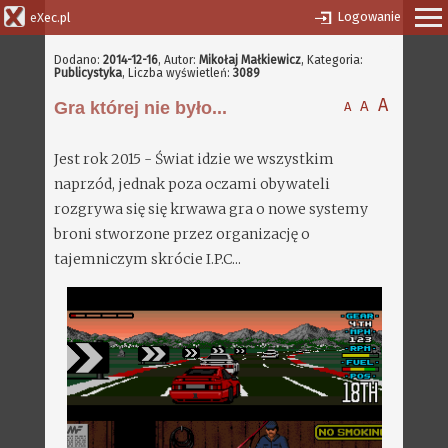
Logowanie
eXec.pl
Dodano:
2014-12-16
,
Autor:
Mikołaj Małkiewicz
, Kategoria:
Publicystyka
, Liczba wyświetleń:
3089
A
A
Gra której nie było...
A
Jest rok 2015 - Świat idzie we wszystkim
naprzód, jednak poza oczami obywateli
rozgrywa się się krwawa gra o nowe systemy
broni stworzone przez organizację o
tajemniczym skrócie I.P.C...