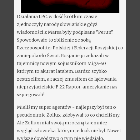
Działania I.P.C. w dość krótkim czasie
zjednoczyły narody słowiańskie gdyż
wiadomości z Marsa były podpisane "Perun".
Spowodowało to zbliżenie ze sobą
Rzeczpospolitej Polskiej i Federacji Rosyjskiej co
zaniepokoiło Świat. Rosjanie przekazali w
tajemnicy nowym sojusznikom Miga-40,
którym to akurat latałem. Bardzo szybko
zestrzeliłem, a raczej zmusiłem do lądowania
nieprzyjacielskie F-22 Raptor, amerykanie nas
szpiegowali!
Mieliśmy super agentów - najlepszy był ten o
pseudonimie Zollux, zdobywał to co chcieliśmy.
Ale Zollux miał swoją mroczną tajemnicę -
wygląd człowieka, którym jednak nie był. Nawet
wyższe dowództwo o tym nie wiedziało.