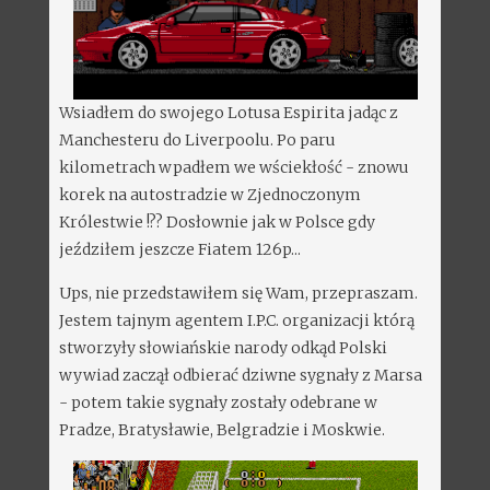
Wsiadłem do swojego Lotusa Espirita jadąc z
Manchesteru do Liverpoolu. Po paru
kilometrach wpadłem we wściekłość - znowu
korek na autostradzie w Zjednoczonym
Królestwie !?? Dosłownie jak w Polsce gdy
jeździłem jeszcze Fiatem 126p...
Ups, nie przedstawiłem się Wam, przepraszam.
Jestem tajnym agentem I.P.C. organizacji którą
stworzyły słowiańskie narody odkąd Polski
wywiad zaczął odbierać dziwne sygnały z Marsa
- potem takie sygnały zostały odebrane w
Pradze, Bratysławie, Belgradzie i Moskwie.