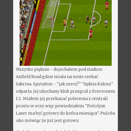
Wszytko pięknie - dojechałem pod stadion
Anfield Road gdzie miała na mnie czekać
Sabrina. Spytałem - "jak mecz?" "Sędzia Kalosz"
odparła. Jej ukochany klub przegrał z Evertonem
1:2. Miałem jej przekazać polecenia z centrali
prosto w oczy więc powiedziałem "Potrójny
Laser ma być gotowy do końca miesiąca". Puściła
oko mówiąc że już jest gotowy.