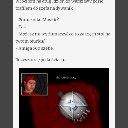
Wróciłem na drugi dzień do Warszawy gdzie
trafiłem do szefa na dywanik.
- Poruczniku Moskic?
- Tak
- Możesz mi wytłumaczyć co to za rzęch stoi na
twoim biurku?
- Amiga 500 szefie...
Rozeszło się po kościach...