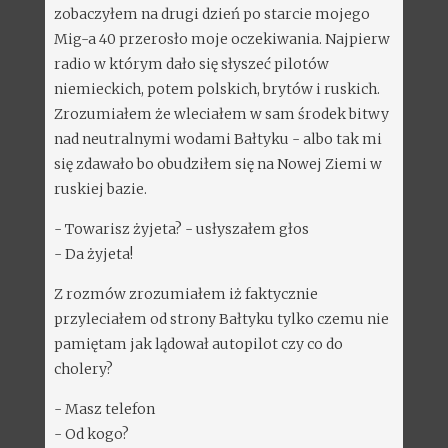
zobaczyłem na drugi dzień po starcie mojego
Mig-a 40 przerosło moje oczekiwania. Najpierw
radio w którym dało się słyszeć pilotów
niemieckich, potem polskich, brytów i ruskich.
Zrozumiałem że wleciałem w sam środek bitwy
nad neutralnymi wodami Bałtyku - albo tak mi
się zdawało bo obudziłem się na Nowej Ziemi w
ruskiej bazie.
- Towarisz żyjeta? - usłyszałem głos
- Da żyjeta!
Z rozmów zrozumiałem iż faktycznie
przyleciałem od strony Bałtyku tylko czemu nie
pamiętam jak lądował autopilot czy co do
cholery?
- Masz telefon
- Od kogo?