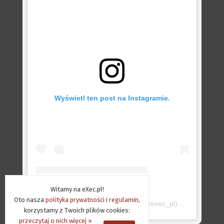
Wyświetl ten post na Instagramie.
Witamy na eXec.pl!
Oto nasza
polityka prywatności
i
regulamin
,
Post udostępniony przez eXec.pl (@exec_pl)
Gru 15, 2018
korzystamy z Twoich plików cookies:
przeczytaj o nich więcej »