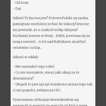
- Od żony
- Daj
Gdzieś Ty kurwa jest? Połowa Polski cię szuka,
pamiętasz mieliśmy jechać do Szkocji! Jeszcze
mi powiedz, że u ruskich wódę chlejesz!
Kochanie jestem w Rosji... Debil, powinna się ze
mną rozwieść... A lot nad Bałtykiem miał być
ostatnim i urlop...
Gdzieś w oddali:
- Nie musiałeś tego robić
- Co nie musiałem, wiesz jaki okup za to
dostaniemy?
- Głupek to jest sprzęt wojskowy armia tego tak
ci nie popuści, zwłaszcza I.P.C.
Tymczasem od Rosjan dowiedziałem się
testowali w powietrzu nową broń która mnie