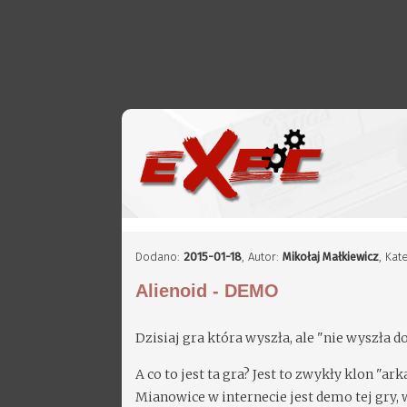
Dodano:
2015-01-18
,
Autor:
Mikołaj Małkiewicz
, Kat
Alienoid - DEMO
Dzisiaj gra która wyszła, ale "nie wyszła d
A co to jest ta gra? Jest to zwykły klon "
Mianowice w internecie jest demo tej gry,