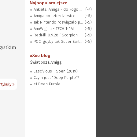
Najpopularniejsze
Ankieta: Amiga - do kogo ...
(~7)
Amiga po czterdziestce...
(~6)
Jak Nintendo rozwiązało p...
(~5)
AmiWigilia - TECH 1: "AI ...
(~5)
RedPill 0.9.28 i Scorpion...
(~5)
POC: gdyby tak Super Eart...
(~5)
szystkim
eXec blog
Świat poza Amigą:
Lascivious - Soen (2019)
Czym jest "Deep Purple"?
=1 Deep Purple
tykuły »