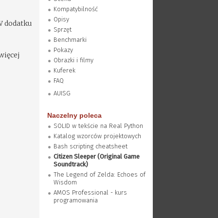
Kompatybilność
Opisy
 W dodatku
Sprzęt
Benchmarki
Pokazy
więcej
Obrazki i filmy
Kuferek
FAQ
AUISG
Naczelny poleca
SOLID w tekście na Real Python
Katalog wzorców projektowych
Bash scripting cheatsheet
Citizen Sleeper (Original Game
Soundtrack)
The Legend of Zelda: Echoes of
Wisdom
AMOS Professional - kurs
programowania