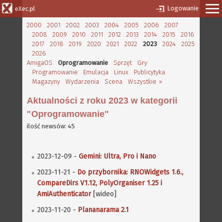
Logowanie
eXec.pl
2000
2001
2002
2003
2004
2005
2006
2007
2008
2009
2010
2011
2012
2013
2014
2015
2016
2017
2018
2019
2020
2021
2022
2023
2024
2025
2026
AmigaOS
Oprogramowanie
Sprzęt
Gry
Programowanie
Emulacja
Linux
Publicytyka
Magazyny
Wydarzenia
Scena
Wszystkie »
Aktualności z roku 2023 w kategorii
"Oprogramowanie"
ilość newsów: 45
2023-12-09 -
Gemini: Ultra, Pro i Nano
2023-11-21 -
Do przybornika: RNOWidgets 1.6.,
CompareDirs V1.12, PolyOrganiser 1.25 i
AmiAuthenticator
[wideo]
2023-11-20 -
Plananarama 2.1