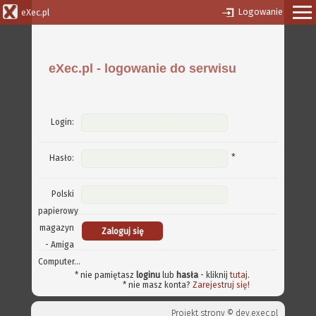
Logowanie
eXec.pl
eXec.pl - logowanie do serwisu
Login:
*
Hasło:
Polski
papierowy
magazyn
- Amiga
Computer...
* nie pamiętasz
loginu
lub
hasła
- kliknij
tutaj
.
* nie masz konta?
Zarejestruj się!
Projekt strony ©
dev.exec.pl