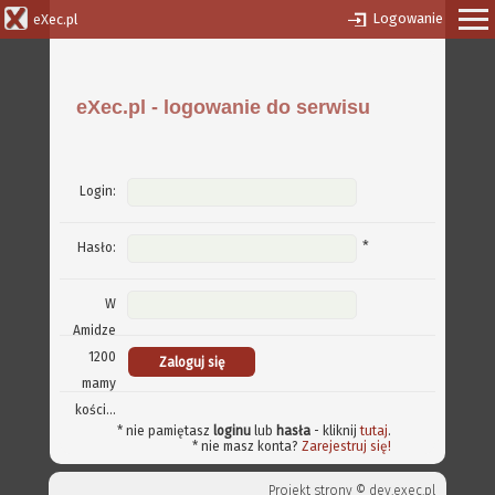
Logowanie
eXec.pl
eXec.pl - logowanie do serwisu
Login:
*
Hasło:
W
Amidze
1200
mamy
kości...
* nie pamiętasz
loginu
lub
hasła
- kliknij
tutaj
.
* nie masz konta?
Zarejestruj się!
Projekt strony ©
dev.exec.pl