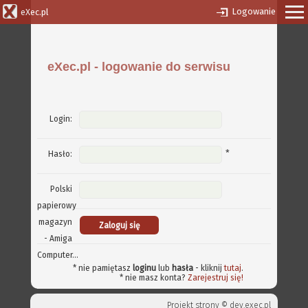
Logowanie
eXec.pl
eXec.pl - logowanie do serwisu
Login:
*
Hasło:
Polski
papierowy
magazyn
- Amiga
Computer...
* nie pamiętasz
loginu
lub
hasła
- kliknij
tutaj
.
* nie masz konta?
Zarejestruj się!
Projekt strony ©
dev.exec.pl