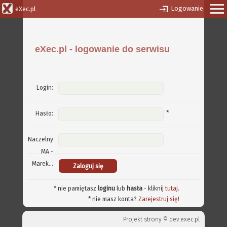
Logowanie
eXec.pl
eXec.pl - logowanie do serwisu
Login:
*
Hasło:
Naczelny
MA -
Marek...
* nie pamiętasz
loginu
lub
hasła
- kliknij
tutaj
.
* nie masz konta?
Zarejestruj się!
Projekt strony ©
dev.exec.pl