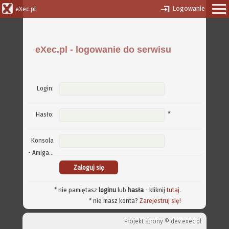
Logowanie
eXec.pl
eXec.pl - logowanie do serwisu
Login:
*
Hasło:
Konsola
- Amiga...
* nie pamiętasz
loginu
lub
hasła
- kliknij
tutaj
.
* nie masz konta?
Zarejestruj się!
Projekt strony ©
dev.exec.pl