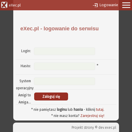
Logowanie
eXec.pl
eXec.pl - logowanie do serwisu
Login:
*
Hasło:
System
operacyjny
Amigi to
Amiga...
* nie pamiętasz
loginu
lub
hasła
- kliknij
tutaj
.
* nie masz konta?
Zarejestruj się!
Projekt strony ©
dev.exec.pl