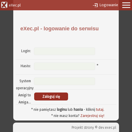
Logowanie
eXec.pl
eXec.pl - logowanie do serwisu
Login:
*
Hasło:
System
operacyjny
Amigi to
Amiga...
* nie pamiętasz
loginu
lub
hasła
- kliknij
tutaj
.
* nie masz konta?
Zarejestruj się!
Projekt strony ©
dev.exec.pl