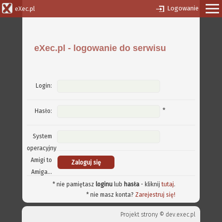
Logowanie
eXec.pl
eXec.pl - logowanie do serwisu
Login:
*
Hasło:
System
operacyjny
Amigi to
Amiga...
* nie pamiętasz
loginu
lub
hasła
- kliknij
tutaj
.
* nie masz konta?
Zarejestruj się!
Projekt strony ©
dev.exec.pl