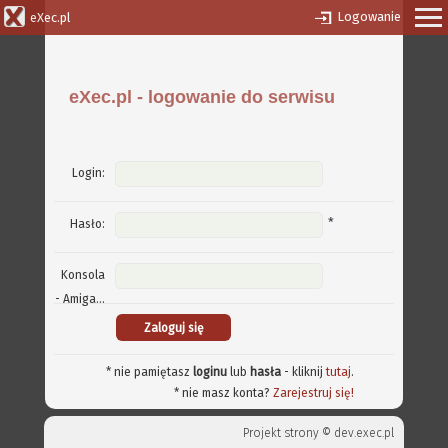
Logowanie
eXec.pl
eXec.pl - logowanie do serwisu
Login:
*
Hasło:
Konsola
- Amiga...
* nie pamiętasz
loginu
lub
hasła
- kliknij
tutaj
.
* nie masz konta?
Zarejestruj się!
Projekt strony ©
dev.exec.pl