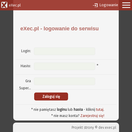
Logowanie
eXec.pl
eXec.pl - logowanie do serwisu
Login:
*
Hasło:
Gra
Super...
* nie pamiętasz
loginu
lub
hasła
- kliknij
tutaj
.
* nie masz konta?
Zarejestruj się!
Projekt strony ©
dev.exec.pl