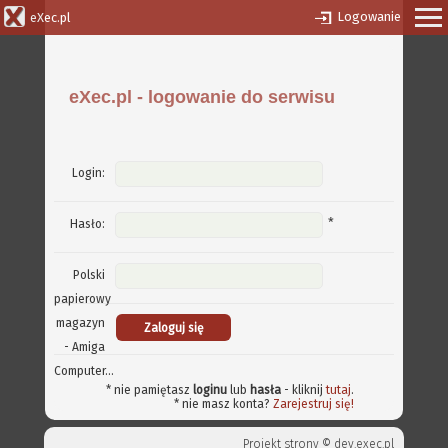
Logowanie
eXec.pl
eXec.pl - logowanie do serwisu
Login:
*
Hasło:
Polski
papierowy
magazyn
- Amiga
Computer...
* nie pamiętasz
loginu
lub
hasła
- kliknij
tutaj
.
* nie masz konta?
Zarejestruj się!
Projekt strony ©
dev.exec.pl