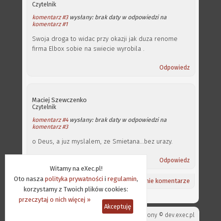
Czytelnik
komentarz #3
wysłany: brak daty w odpowiedzi na
komentarz #1
Swoja droga to widac przy okazji jak duza renome
firma Elbox sobie na swiecie wyrobila .
Odpowiedz
Maciej Szewczenko
Czytelnik
komentarz #4
wysłany: brak daty w odpowiedzi na
komentarz #3
o Deus, a juz myslalem, ze Smietana...bez urazy.
Odpowiedz
Witamy na eXec.pl!
Oto nasza
polityka prywatności
i
regulamin
,
Powrót na górę ⇑
/
Aktualności
/
Ostatnie komentarze
korzystamy z Twoich plików cookies:
przeczytaj o nich więcej »
Akceptuję
Projekt strony ©
dev.exec.pl