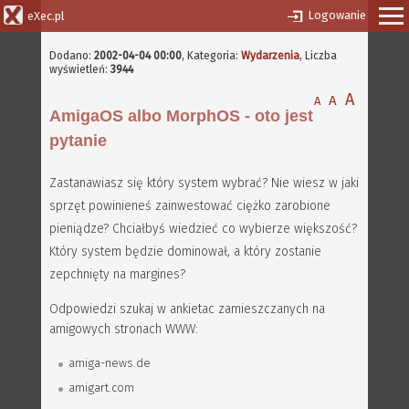
Logowanie
eXec.pl
Dodano:
2002-04-04 00:00
, Kategoria:
Wydarzenia
, Liczba
wyświetleń:
3944
A
A
A
AmigaOS albo MorphOS - oto jest
pytanie
Zastanawiasz się który system wybrać? Nie wiesz w jaki
sprzęt powinieneś zainwestować ciężko zarobione
pieniądze? Chciałbyś wiedzieć co wybierze większość?
Który system będzie dominował, a który zostanie
zepchnięty na margines?
Odpowiedzi szukaj w ankietac zamieszczanych na
amigowych stronach WWW:
amiga-news.de
amigart.com