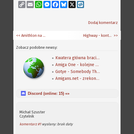
Copy
Email
WhatsApp
Messenger
Facebook
Bluesky
X
Wykop
Link
Dodaj komentarz
<< Amithlon na indeksie
Highway - kontroler USB dla zorro
>>
Zobacz podobne newsy:
Kwatera główna braci Frieden
Amiga One - kolejne filmy
Gotye - Somebody That I Used to Know - Old School Computer Remix
Amigans.net - zrekonstruowany
Discord (online:
15
) «»
Michał Szuster
Czytelnik
komentarz #1
wysłany: brak daty