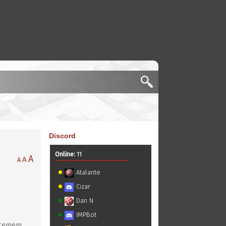
Discord
Online:
11
A
A
A
Atalante
Cizar
Dan N
IMPBot
ystemem