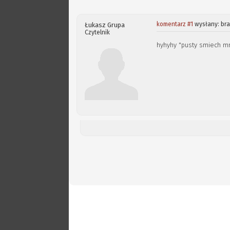
komentarz #1
wysłany: bra
Łukasz Grupa
Czytelnik
hyhyhy "pusty smiech mn