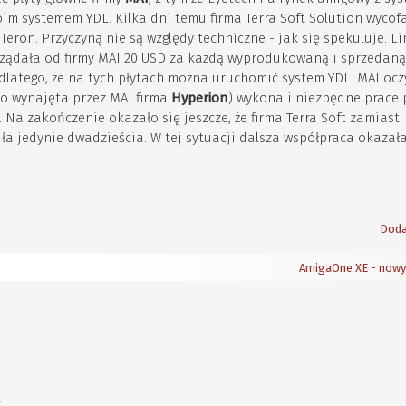
oim systemem YDL. Kilka dni temu firma Terra Soft Solution wycof
Teron. Przyczyną nie są względy techniczne - jak się spekuluje. 
ządała od firmy MAI 20 USD za każdą wyprodukowaną i sprzedaną 
o dlatego, że na tych płytach można uruchomić system YDL. MAI ocz
to wynajęta przez MAI firma
Hyperion
) wykonali niezbędne prace
Na zakończenie okazało się jeszcze, że firma Terra Soft zamiast
ła jedynie dwadzieścia. W tej sytuacji dalsza współpraca okazała
Doda
AmigaOne XE - nowy
k