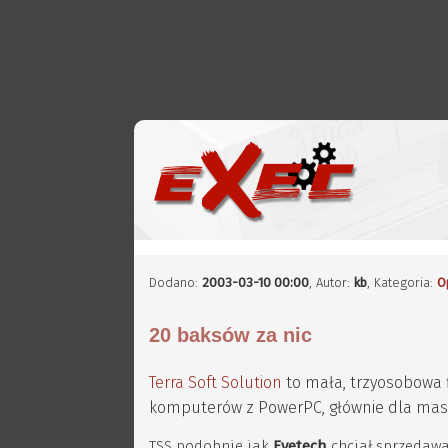
Dodano:
2003-03-10 00:00
,
Autor:
kb
, Kategoria:
O
20 baksów za nic
Terra Soft Solution
to mała, trzyosobowa 
komputerów z PowerPC, głównie dla mas
TSS podobnie jak
Eyetech
chciał sprzedawa