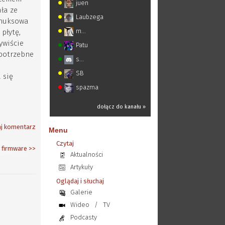
juen
ała ze
Laubzega
Linuksowa
m...
płytę,
ywiście
Patu
 potrzebne
s...
SB
 się
spazma
dołącz do kanału »
j komentarz
Menu
Czytaj
 firmware
>>
Aktualności
Artykuły
Oglądaj i słuchaj
Galerie
Wideo
/
TV
Podcasty