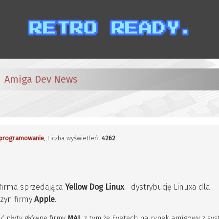
Amiga Dev News
programowanie
, Liczba wyświetleń:
4262
firma sprzedająca
Yellow Dog Linux
- dystrybucję Linuxa dla
zyn firmy
Apple
.
ć płyty główne firmy
MAI
, z tym że Eyetech na rynek amigowy z s