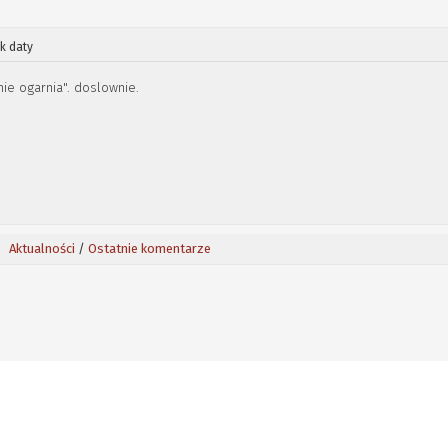
k daty
ie ogarnia". doslownie.
Aktualności
/
Ostatnie komentarze