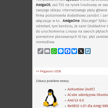
AmigaOS
, zaś TSS na rynek linuksowy ze sw
swojego sklepu internetowego płyty główne 
firma postanowiła dodatkowo zarobić i zar
włączając w to...
AmigaOne
. Dlaczego? Tylk
odmówił, tym bardziej, że sami (dokładnie 
do uruchomienia Linuxa na swoich płytach. 
pierwotnie planowanych 10 tys. płyt zamówi
niemożliwa.
Copy
Email
WhatsApp
Messenger
Facebook
Bluesky
X
Wykop
Link
<< Pegasos i USB
Zobacz podobne newsy:
AxRuntime (AxRT)
ACube udostępnia Ubuntu
Ami/LX 6.0
NetBSD 4.01 dla Amigi 68