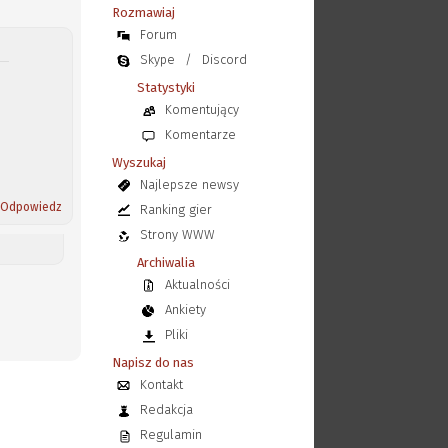
Rozmawiaj
Forum
Skype
/
Discord
Statystyki
Komentujący
Komentarze
Wyszukaj
Najlepsze newsy
Odpowiedz
Ranking gier
Strony WWW
Archiwalia
Aktualności
Ankiety
Pliki
Napisz do nas
Kontakt
Redakcja
Regulamin