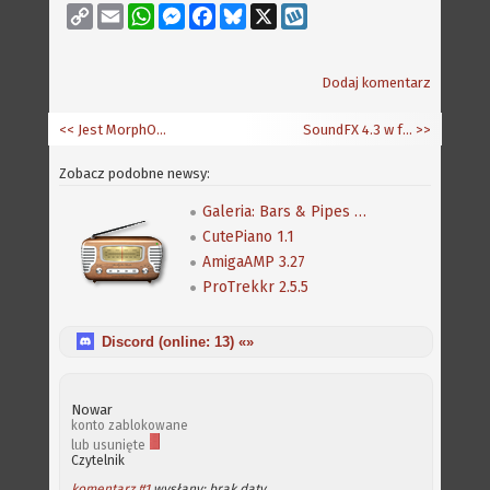
Copy
Email
WhatsApp
Messenger
Facebook
Bluesky
X
Wykop
Link
Dodaj komentarz
<< Jest MorphOS 1.4
SoundFX 4.3 w fazie betatestów
>>
Zobacz podobne newsy:
Galeria: Bars & Pipes Professional
CutePiano 1.1
AmigaAMP 3.27
ProTrekkr 2.5.5
Discord (online:
13
) «»
Nowar
konto zablokowane
lub usunięte
Czytelnik
komentarz #1
wysłany: brak daty