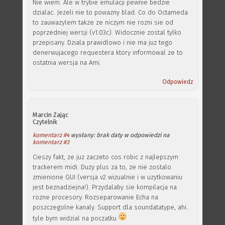
Nie wiem. Ale w trybie emulacji pewnie bedzie
dzialac. Jezeli nie to powazny blad. Co do Octameda
to zauwazylem takze ze niczym nie rozni sie od
poprzedniej wersji (v1.03c). Widocznie zostal tylko
przepisany. Dziala prawidlowo i nie ma juz tego
denerwujacego requestera ktory informowal ze to
ostatnia wersja na Ami.
Odpowiedz
Marcin Zając
Czytelnik
komentarz #4
wysłany: brak daty w odpowiedzi na
komentarz #3
Cieszy fakt, ze juz zaczeto cos robic z najlepszym
trackerem midi. Duzy plus za to, ze nie zostalo
zmienione GUI (versja v2 wizualnie i w uzytkowaniu
jest beznadziejna!). Przydalaby sie kompilacja na
rozne procesory. Rozseparowanie Echa na
poszczegolne kanaly. Support dla soundatatype, ahi..
tyle bym widzial na poczatku