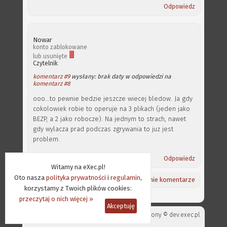
Odpowiedz
Nowar
konto zablokowane
lub usunięte
Czytelnik
komentarz #9
wysłany: brak daty w odpowiedzi na
komentarz #8
ooo...to pewnie bedzie jeszcze wiecej bledow. Ja gdy
cokolowiek robie to operuje na 3 plikach (jeden jako
BEZP, a 2 jako robocze). Na jednym to strach, nawet
gdy wylacza prad podczas zgrywania to juz jest
problem.
Odpowiedz
Witamy na eXec.pl!
Oto nasza
polityka prywatności
i
regulamin
,
Powrót na górę ⇑
/
Aktualności
/
Ostatnie komentarze
korzystamy z Twoich plików cookies:
przeczytaj o nich więcej »
Akceptuję
Projekt strony ©
dev.exec.pl