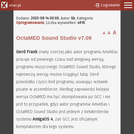
Logowanie
eXec.pl
Dodano:
2003-08-14 00:00
,
Autor:
kb
, Kategoria:
Oprogramowanie
, Liczba wyświetleń:
4916
A
A
A
OctaMED Sound Studio v7.09
Gerd Frank
znany szerzej jako autor programu AmiAtlas
pracuje od pewnego czasu nad amigową wersją
programu muzycznego OctaMED Sound Studio, którego
najnowszą wersję można ściągnąć tutaj. Gerd
powolutku czyści kod programu, usuwając wstawki
pisane w assemblerze. Według zapowiedzi kolejna
wersja OctaMED ma być skompilowana już GCC i nie
jest to przypadek, gdyż autor programów AmiAtlas i
OctaMED Sound Studio jest jednym z betatesterów
systemu
AmigaOS 4
, zaś GCC jest oficjalnym
kompilatorem dla tego systemu.