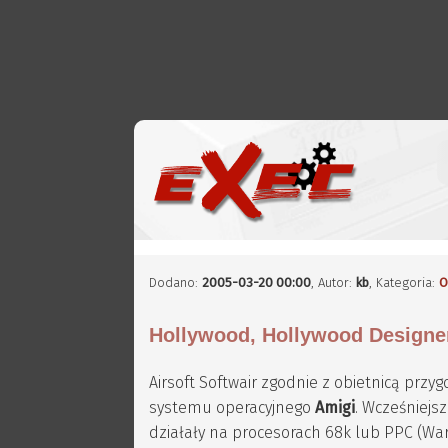
Dodano:
2005-03-20 00:00
,
Autor:
kb
, Kategoria:
O
Hollywood, Hollywood Designe
Airsoft Softwair zgodnie z obietnicą prz
systemu operacyjnego
Amigi
. Wcześniej
działały na procesorach 68k lub PPC (Wa