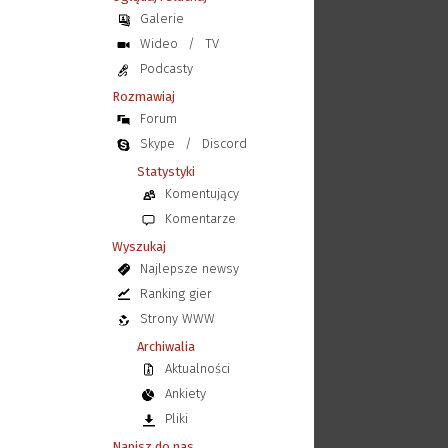
Galerie
Wideo
/
TV
Podcasty
Rozmawiaj
Forum
Skype
/
Discord
Statystyki
Komentujący
Komentarze
Wyszukaj
Najlepsze newsy
Ranking gier
Strony WWW
Archiwalia
Aktualności
Ankiety
Pliki
Napisz do nas