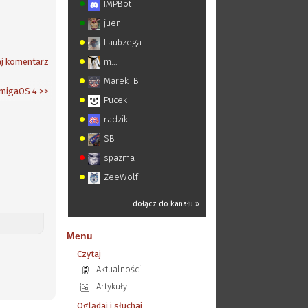
IMPBot
juen
Laubzega
j komentarz
m...
Marek_B
AmigaOS 4
>>
Pucek
radzik
SB
spazma
ZeeWolf
dołącz do kanału »
Menu
Czytaj
Aktualności
Artykuły
Oglądaj i słuchaj