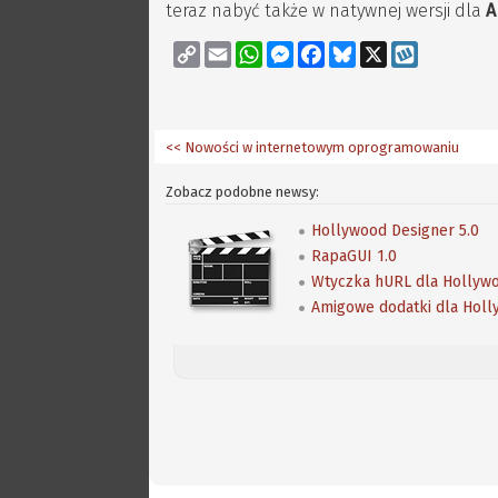
teraz nabyć także w natywnej wersji dla
A
Copy
Email
WhatsApp
Messenger
Facebook
Bluesky
X
Wykop
Link
<< Nowości w internetowym oprogramowaniu
Zobacz podobne newsy:
Hollywood Designer 5.0
RapaGUI 1.0
Wtyczka hURL dla Hollywo
Amigowe dodatki dla Holl