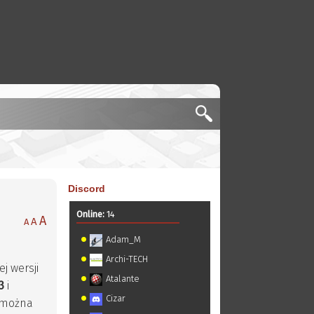
Discord
Online:
14
A
A
A
Adam_M
Archi-TECH
j wersji
Atalante
3
i
Cizar
można