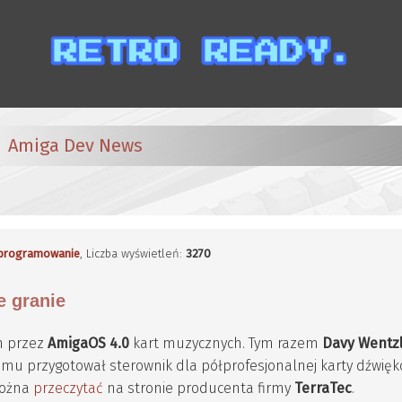
Amiga Dev News
programowanie
, Liczba wyświetleń:
3270
e granie
h przez
AmigaOS 4.0
kart muzycznych. Tym razem
Davy Wentz
mu przygotował sterownik dla półprofesjonalnej karty dźwięk
można
przeczytać
na stronie producenta firmy
TerraTec
.