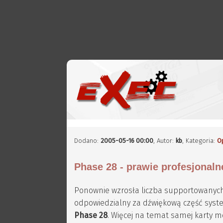
Dodano:
2005-05-16 00:00
,
Autor:
kb
, Kategoria:
O
Phase 28 - prawie profesjonaln
Ponownie wzrosła liczba supportowanyc
odpowiedzialny za dźwiękową część syste
Phase 28
. Więcej na temat samej karty 