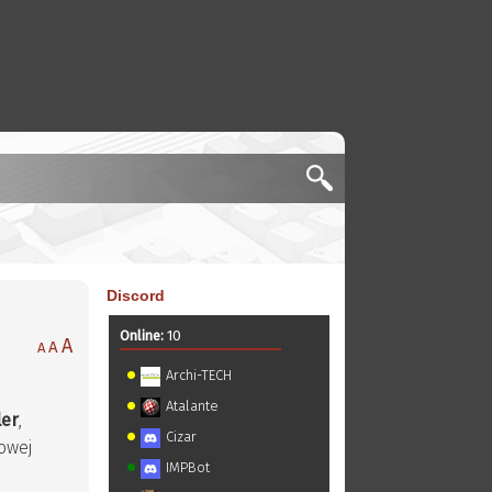
Discord
Online:
10
A
A
A
Archi-TECH
Atalante
ler
,
Cizar
owej
IMPBot