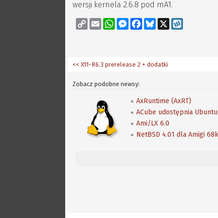
wersji kernela 2.6.8 pod mA1.
Copy
Email
WhatsApp
Messenger
Facebook
Bluesky
X
Wykop
Link
<< X11-R6.3 prerelease 2 + dodatki
Zobacz podobne newsy:
AxRuntime (AxRT)
ACube udostępnia Ubuntu
Ami/LX 6.0
NetBSD 4.01 dla Amigi 68