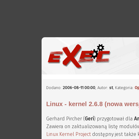
Dodano:
2006-08-11 00:00
,
Autor:
st
, Kategoria:
O
Linux - kernel 2.6.8 (nowa wers
Gerhard Pircher (
Geri
) przygotował dla
A
Zawiera on zaktualizowaną listę modułów 
Linux Kernel Project
dostępny jest także 