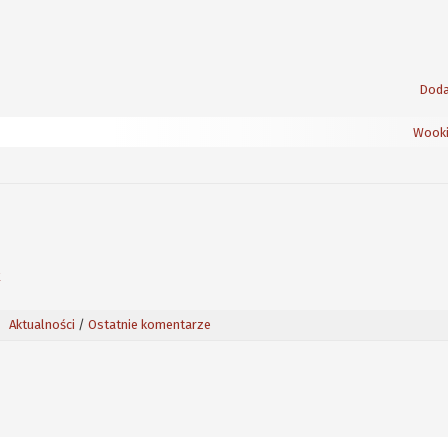
Doda
Wooki
k
Aktualności
/
Ostatnie komentarze