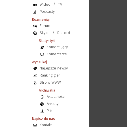
Wideo
/
TV
Podcasty
Rozmawiaj
Forum
Skype
/
Discord
Statystyki
Komentujący
Komentarze
Wyszukaj
Najlepsze newsy
Ranking gier
Strony WWW
Archiwalia
Aktualności
Ankiety
Pliki
Napisz do nas
Kontakt