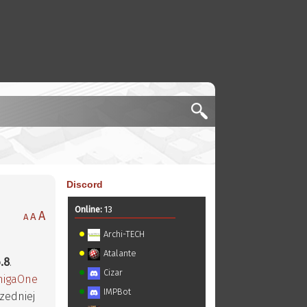
Discord
Online:
13
A
A
A
Archi-TECH
Atalante
6.8
.
Cizar
igaOne
IMPBot
rzedniej