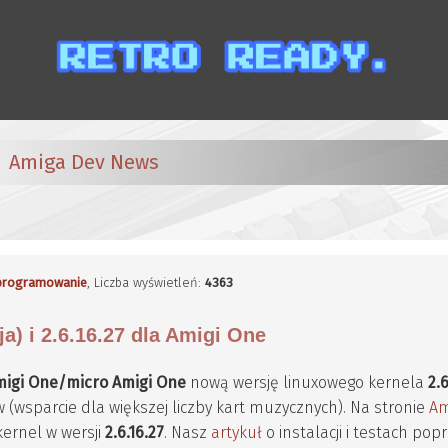
Amiga Dev News
programowanie
, Liczba wyświetleń:
4363
ja) i 2.6.16.27 dla Amigi One
migi One/micro Amigi One
nową wersję linuxowego kernela
2.
(wsparcie dla większej liczby kart muzycznych). Na stronie
Am
kernel w wersji
2.6.16.27
. Nasz
artykuł
o instalacji i testach pop