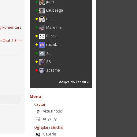
juen
Laubzega
m...
j komentarz
Marek_B
Pucek
eChat 2.3
>>
radzik
s...
SB
spazma
dołącz do kanału »
Menu
Czytaj
Aktualności
Artykuły
Oglądaj i słuchaj
Galerie