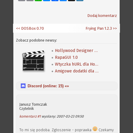
Link
Dodaj komentarz
<< DOSBox 0.70
Frying Pan 1.2.3
>>
Zobacz podobne newsy:
Hollywood Designer 5.0
RapaGUI 1.0
Wtyczka hURL dla Hollywood 8.0
Amigowe dodatki dla Hollywood 8.0
Discord (online:
15
) «»
Janusz Tomczak
Czytelnik
komentarz #1
wysłany: 2007-03-23 09:50
To mi się podoba. Zgłoszenie - poprawka
Czekamy