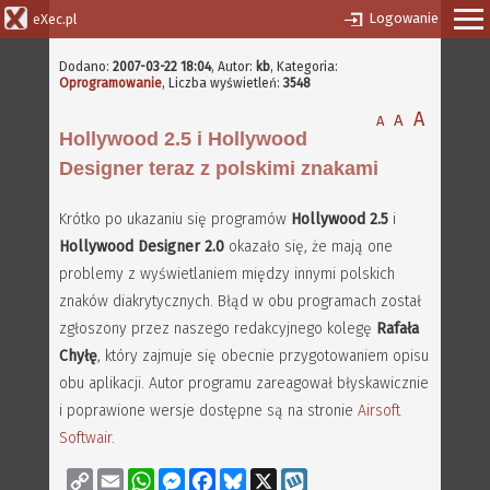
Logowanie
eXec.pl
Dodano:
2007-03-22 18:04
,
Autor:
kb
, Kategoria:
Oprogramowanie
, Liczba wyświetleń:
3548
A
A
A
Hollywood 2.5 i Hollywood
Designer teraz z polskimi znakami
Krótko po ukazaniu się programów
Hollywood 2.5
i
Hollywood Designer 2.0
okazało się, że mają one
problemy z wyświetlaniem między innymi polskich
znaków diakrytycznych. Błąd w obu programach został
zgłoszony przez naszego redakcyjnego kolegę
Rafała
Chyłę
, który zajmuje się obecnie przygotowaniem opisu
obu aplikacji. Autor programu zareagował błyskawicznie
i poprawione wersje dostępne są na stronie
Airsoft
Softwair
.
Copy
Email
WhatsApp
Messenger
Facebook
Bluesky
X
Wykop