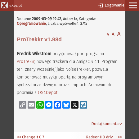
Logowanie
eXec.pl
Dodano:
2009-03-09 19:42
,
Autor:
kr
, Kategoria:
Oprogramowanie
, Liczba wyświetleń:
3715
A
A
A
ProTrekkr v1.98d
Fredrik Wikstrom
przygotował port programu
ProTrekkr
, nowego trackera dla AmigaOS 4.1. Program
ten, znany wcześniej jako NoiseTrekker, pozwala
komponować muzykę opartą na programowym
syntezatorze dźwięku oraz samplach. Archiwum do
pobrania z
OS4Depot
.
Copy
Email
WhatsApp
Messenger
Facebook
Bluesky
X
Wykop
Link
Dodaj komentarz
<< ChangeIt 0.7
RadeonHD driver - postępy
>>