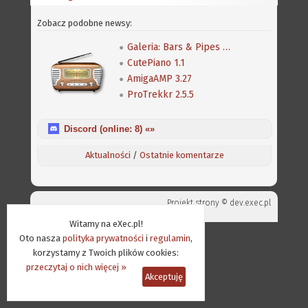
Zobacz podobne newsy:
Galeria: Bars & Pipes Professional
CutePiano 1.1
AmigaAMP 3.27
ProTrekkr 2.5.5
Discord (online:
8
) «»
Aktualności
/
Ostatnie komentarze
Projekt strony ©
dev.exec.pl
Witamy na eXec.pl!
Oto nasza
polityka prywatności
i
regulamin
,
korzystamy z Twoich plików cookies:
przeczytaj o nich więcej »
Akceptuję