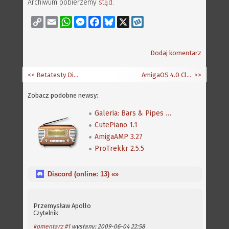
Archiwum pobierzemy
stąd
.
Copy
Email
WhatsApp
Messenger
Facebook
Bluesky
X
Wykop
Link
Dodaj komentarz
<< Betatesty DigiBosterPro
AmigaOS 4.0 Classic - oferta specjalna
>>
Zobacz podobne newsy:
Galeria: Bars & Pipes Professional
CutePiano 1.1
AmigaAMP 3.27
ProTrekkr 2.5.5
Discord (online:
13
) «»
Przemysław Apollo
Czytelnik
komentarz #1
wysłany: 2009-06-04 22:58