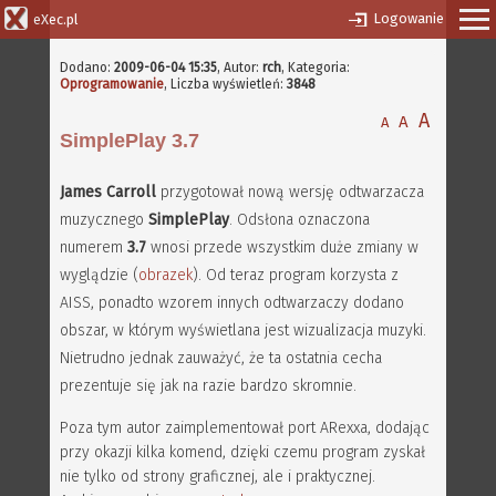
Logowanie
eXec.pl
Dodano:
2009-06-04 15:35
,
Autor:
rch
, Kategoria:
Oprogramowanie
, Liczba wyświetleń:
3848
A
A
A
SimplePlay 3.7
James Carroll
przygotował nową wersję odtwarzacza
muzycznego
SimplePlay
. Odsłona oznaczona
numerem
3.7
wnosi przede wszystkim duże zmiany w
wyglądzie (
obrazek
). Od teraz program korzysta z
AISS, ponadto wzorem innych odtwarzaczy dodano
obszar, w którym wyświetlana jest wizualizacja muzyki.
Nietrudno jednak zauważyć, że ta ostatnia cecha
prezentuje się jak na razie bardzo skromnie.
Poza tym autor zaimplementował port ARexxa, dodając
przy okazji kilka komend, dzięki czemu program zyskał
nie tylko od strony graficznej, ale i praktycznej.